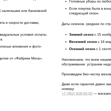
Головные уборы из любо
Если покупка была в кон
ЭК наличными или банковской
следующий сезон.
та и скорости доставки,
Даты сезонов, средние по стр
ивидуальные условия оплаты.
Зимний сезон
с 15 нояб
а.
Весенний сезон
с 16 ма
 описью вложения и фото-
Осенний сезон
с 1 сент
зделие от «Фабрики Меха».
Напоминаем, что всем нашим
обслуживание: устраним недо
Произведем био-чистку мехов
Даже если гарантия давно зак
номеру:
+7 (962) 828-50-50
— магазин 