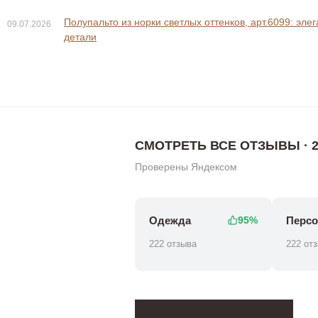
Полупальто из норки светлых оттенков, арт.6099: эле
09.07.2026
детали
128 800 ₽
188 800 
238 800 ₽
СМОТРЕТЬ ВСЕ ОТЗЫВЫ · 2
Проверены Яндексом
Одежда
Персо
95%
222 отзыва
222 от