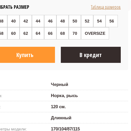
248 800 ₽
БРАТЬ РАЗМЕР
Таблица размеров
38
40
42
44
46
48
50
52
54
56
58
60
62
64
66
68
70
OVERSIZE
Купить
В кредит
Черный
Норка, рысь
в:
120 см.
:
Длинный
170/104/87/115
етры модели: