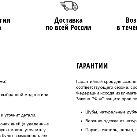
тия
Доставка
Воз
а
по всей России
в тече
ГАРАНТИИ
мо:
Гарантийный срок для сезонн
соответствующего сезона, ср
Федерации исходя из климатич
а выбранной модели или
Закона РФ «О защите прав по
Шубы, натуральные дубле
и уточнит детали.
Верхняя одежда из натур
бочих дней (в удаленные
ункт можно уточнить у
Парки, текстиль, пальто,
 будет возможность для