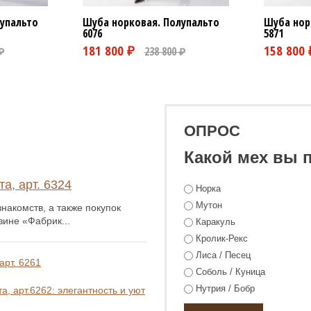
упальто
Шуба норковая. Полупальто
Шуба нор
6076
5871
ОПРОС
Какой мех вы 
а, арт. 6324
Норка
Мутон
накомств, а также покупок
зине «Фабрик...
Каракуль
Кролик-Рекс
Лиса / Песец
арт. 6261
Соболь / Куница
Нутрия / Бобр
, арт.6262: элегантность и уют