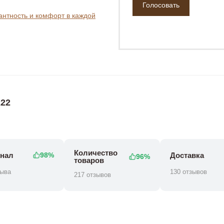
гантность и комфорт в каждой
₽
181 800 ₽
268 800 ₽
238 800 ₽
22
Количество
нал
Доставка
98%
96%
товаров
зыва
130 отзывов
217 отзывов