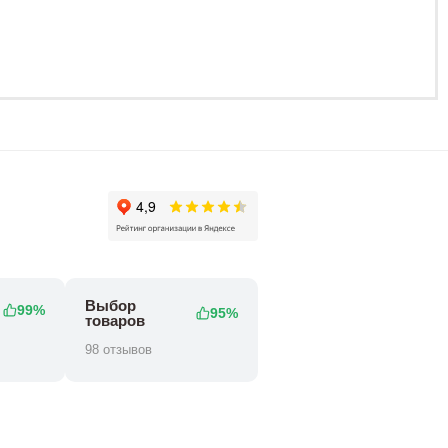
158 800 ₽
178 80
210 800 ₽
Выбор
99%
95%
товаров
98 отзывов