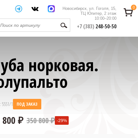
0
Новосибирск, ул. Гоголя, 15,
ТЦ Юпитер, 2 этаж
10:00–20:00
+7 (383)
248-50-50
уба норковая.
олупальто
: 5551/1
ПОД ЗАКАЗ
350 800 ₽
-29%