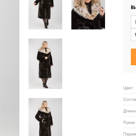
ВЫ
Цвет:
Соста
Длина
Рукав:
Парам