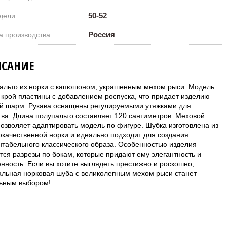
50-52
дели:
Россия
а производства:
САНИЕ
альто из норки с капюшоном, украшенным мехом рыси. Модель
 крой пластины с добавлением роспуска, что придает изделию
й шарм. Рукава оснащены регулируемыми утяжками для
тва. Длина полупальто составляет 120 сантиметров. Меховой
позволяет адаптировать модель по фигуре. Шубка изготовлена из
окачественной норки и идеально подходит для создания
нтабельного классического образа. Особенностью изделия
тся разрезы по бокам, которые придают ему элегантность и
енность. Если вы хотите выглядеть престижно и роскошно,
альная норковая шуба с великолепным мехом рыси станет
ьным выбором!