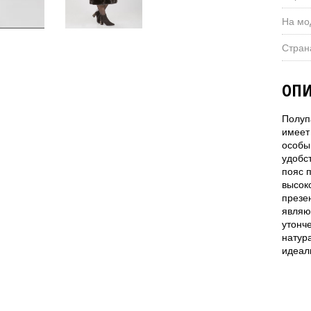
На мо
Стран
ОПИ
Полуп
имеет
особы
удобс
пояс 
высок
презе
являю
утонч
натур
идеал