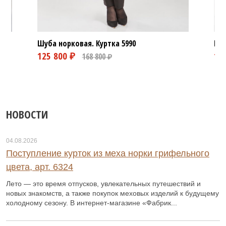
Шуба норковая. Куртка
5990
Шуб
119 800 ₽
152 800 ₽
НОВОСТИ
04.08.2026
Поступление курток из меха норки грифельного
цвета, арт. 6324
Лето — это время отпусков, увлекательных путешествий и
новых знакомств, а также покупок меховых изделий к будущему
холодному сезону. В интернет-магазине «Фабрик...