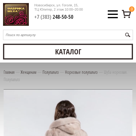
Новосибирск, ул. Гоголя, 15,
0
ТЦ Юпитер, 2 этаж
10:00–20:00
+7 (383)
248-50-50
КАТАЛОГ
Главная
—
Женщинам
—
Полупальто
—
Норковые полупальто
—
Шуба норковая.
Полупальто