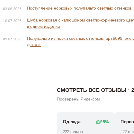
Поступление норковых полупальто светлых оттенков, 
03.08.2026
Шуба норковая с капюшоном светло-коричневого цвета
10.07.2026
в одном изделии
Полупальто из норки светлых оттенков, арт.6099: эле
09.07.2026
148 800 
141 800 ₽
188 800 ₽
детали
СМОТРЕТЬ ВСЕ ОТЗЫВЫ · 2
Проверены Яндексом
Одежда
Персо
95%
222 отзыва
222 от