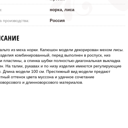
норка, лиса
в:
Россия
а производства:
САНИЕ
альто из меха норки. Капюшон модели декорирован мехом лисы.
изделия комбинированный, перед выполнен в роспуск, низ
и пластины, а спинка шубки полностью-диагональная выкладка
ин. На талии, рукавах и по низу изделия имеются регулирующие
и. Длина модели 100 см. Престижный вид модели предают
нтный оттенок цвета муссона и удачное сочетание
коворсового и длинноворсового материалов.