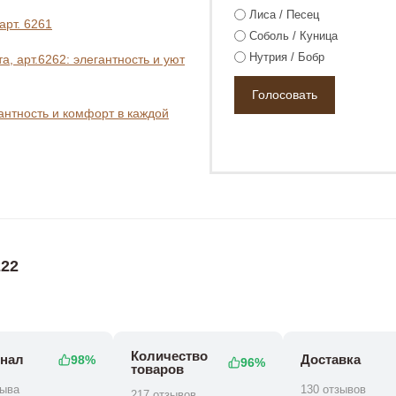
Лиса / Песец
арт. 6261
Соболь / Куница
Нутрия / Бобр
, арт.6262: элегантность и уют
гантность и комфорт в каждой
₽
146 800 ₽
183 800 ₽
193 800 ₽
22
Количество
нал
Доставка
98%
96%
товаров
зыва
130 отзывов
217 отзывов