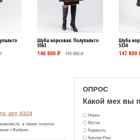
упальто
Шуба норковая. Полупальто
Шуба нор
5563
5334
ОПРОС
Какой мех вы 
а, арт. 6324
Норка
Мутон
накомств, а также покупок
зине «Фабрик...
Каракуль
Кролик-Рекс