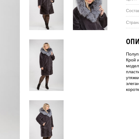
Соста
Стран
ОПИ
Полуп
Крой 
модел
пласт
утяжк
элега
корот