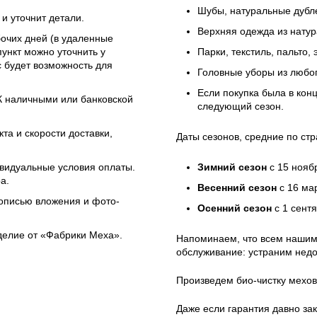
Шубы, натуральные дубле
и уточнит детали.
Верхняя одежда из натур
бочих дней (в удаленные
ункт можно уточнить у
Парки, текстиль, пальто,
 будет возможность для
Головные уборы из любо
Если покупка была в кон
ЭК наличными или банковской
следующий сезон.
та и скорости доставки,
Даты сезонов, средние по стр
ивидуальные условия оплаты.
Зимний сезон
с 15 нояб
а.
Весенний сезон
с 16 ма
 описью вложения и фото-
Осенний сезон
с 1 сент
зделие от «Фабрики Меха».
Напоминаем, что всем нашим
обслуживание: устраним недо
Произведем био-чистку мехов
Даже если гарантия давно зак