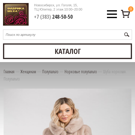
Новосибирск, ул. Гоголя, 15,
0
ТЦ Юпитер, 2 этаж
10:00–20:00
+7 (383)
248-50-50
КАТАЛОГ
Главная
—
Женщинам
—
Полупальто
—
Норковые полупальто
—
Шуба норковая.
Полупальто