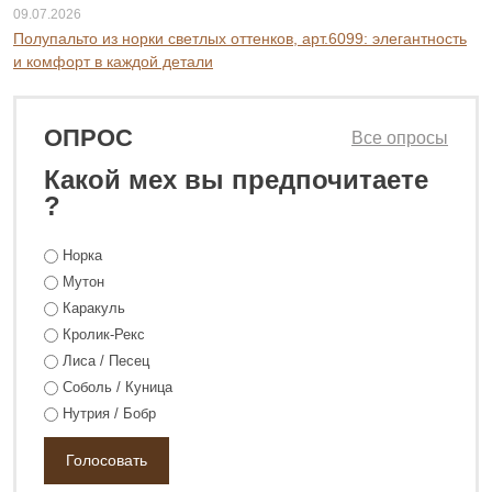
09.07.2026
Полупальто из норки светлых оттенков, арт.6099: элегантность
и комфорт в каждой детали
ОПРОС
Все опросы
Какой мех вы предпочитаете
?
Норка
Мутон
133 800 ₽
179 800 ₽
Каракуль
Кролик-Рекс
Лиса / Песец
Соболь / Куница
Нутрия / Бобр