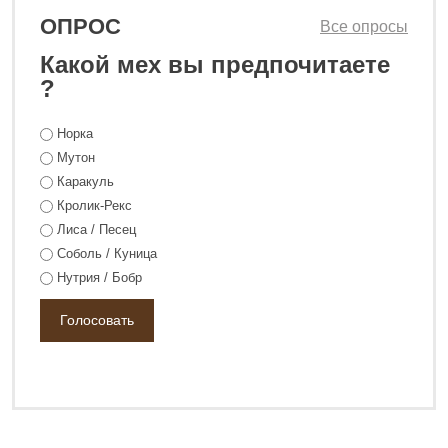
ОПРОС
Все опросы
Какой мех вы предпочитаете
?
Норка
148 800 ₽
Мутон
198 800 ₽
Каракуль
Кролик-Рекс
Лиса / Песец
Соболь / Куница
Нутрия / Бобр