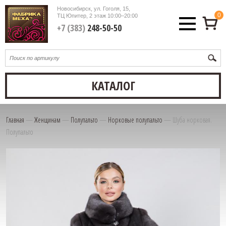
Новосибирск, ул. Гоголя, 15,
0
ТЦ Юпитер, 2 этаж
10:00–20:00
+7 (383)
248-50-50
КАТАЛОГ
Главная
—
Женщинам
—
Полупальто
—
Норковые полупальто
—
Шуба норковая.
Полупальто