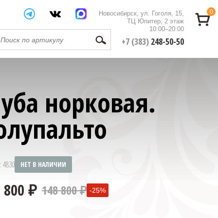
0
Новосибирск, ул. Гоголя, 15,
ТЦ Юпитер, 2 этаж
10:00–20:00
+7 (383)
248-50-50
уба норковая.
олупальто
: 4830
НЕТ В НАЛИЧИИ
148 800 ₽
-25%