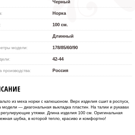
111 800 ₽
Черный
Норка
в:
100 см.
:
Длинный
178/85/60/90
етры модели:
42-44
дели:
Россия
а производства:
САНИЕ
альто из меха норки с капюшоном. Верх изделия сшит в роспуск,
а модели — диагональная выкладка пластин. На талии и рукавах
 регулирующие утяжки. Длина изделия 100 см. Оригинальная
ежная шубка, в которой тепло, красиво и комфортно!