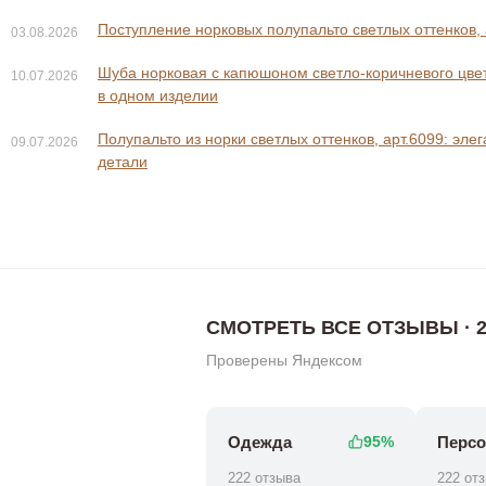
Поступление норковых полупальто светлых оттенков, 
03.08.2026
Шуба норковая с капюшоном светло-коричневого цвета
10.07.2026
в одном изделии
Полупальто из норки светлых оттенков, арт.6099: эле
09.07.2026
78 800 ₽
48 800 ₽
122 800 ₽
детали
СМОТРЕТЬ ВСЕ ОТЗЫВЫ · 2
Проверены Яндексом
Одежда
Персо
95%
222 отзыва
222 от