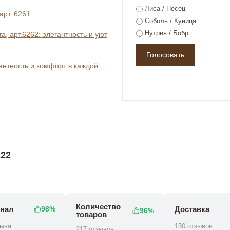
Лиса / Песец
арт. 6261
Соболь / Куница
Нутрия / Бобр
, арт.6262: элегантность и уют
гантность и комфорт в каждой
133 800 ₽
163 800 ₽
128 800 ₽
22
Количество
нал
Доставка
98%
96%
товаров
зыва
130 отзывов
217 отзывов