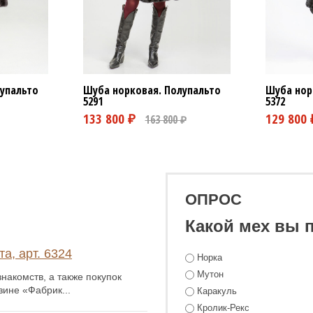
Шуба норковая. Полупальто
Шуба нор
упальто
5291
5372
ОПРОС
Какой мех вы 
а, арт. 6324
Норка
Мутон
накомств, а также покупок
зине «Фабрик...
Каракуль
Кролик-Рекс