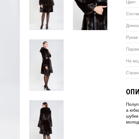
Цвет:
Соста
Длина
Рукав:
Парам
На мо
Стран
ОПИ
Полуп
а юбк
шубки
молод