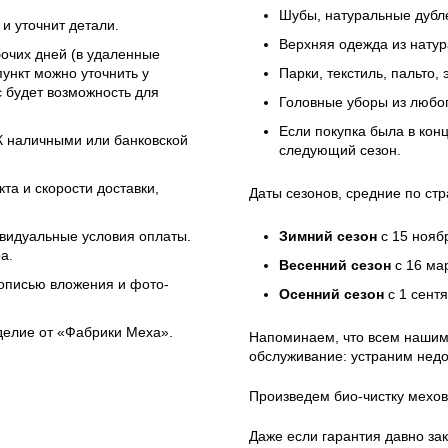
Шубы, натуральные дубле
и уточнит детали.
Верхняя одежда из натур
бочих дней (в удаленные
ункт можно уточнить у
Парки, текстиль, пальто,
 будет возможность для
Головные уборы из любо
Если покупка была в кон
ЭК наличными или банковской
следующий сезон.
та и скорости доставки,
Даты сезонов, средние по стр
ивидуальные условия оплаты.
Зимний сезон
с 15 нояб
а.
Весенний сезон
с 16 ма
 описью вложения и фото-
Осенний сезон
с 1 сент
зделие от «Фабрики Меха».
Напоминаем, что всем нашим
обслуживание: устраним недо
Произведем био-чистку мехов
Даже если гарантия давно зак