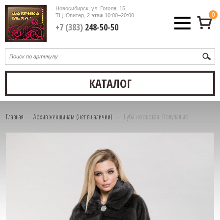
Новосибирск, ул. Гоголя, 15,
0
ТЦ Юпитер, 2 этаж
10:00–20:00
+7 (383)
248-50-50
КАТАЛОГ
Главная
—
Архив женщинам (нет в наличии)
—
Шуба норковая. Полупальто