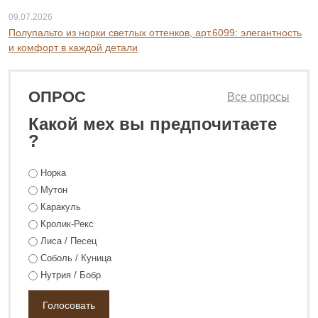
09.07.2026
Полупальто из норки светлых оттенков, арт.6099: элегантность
и комфорт в каждой детали
ОПРОС
Все опросы
Какой мех вы предпочитаете
?
168 800 ₽
248 800 ₽
Норка
Мутон
Каракуль
Кролик-Рекс
Лиса / Песец
Соболь / Куница
Нутрия / Бобр