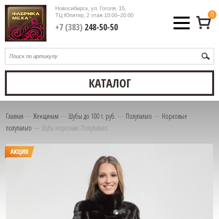
Новосибирск, ул. Гоголя, 15,
0
ТЦ Юпитер, 2 этаж
10:00–20:00
+7 (383)
248-50-50
КАТАЛОГ
Главная
—
Женщинам
—
Шубы до 100 т. руб.
—
Полупальто
—
Норковые
полупальто
—
Шуба норковая. Полупальто