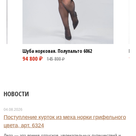
Шуба норковая. Полупальто
6062
Шуб
НОВОСТИ
04.08.2026
Поступление курток из меха норки грифельного
цвета, арт. 6324
Лето — это время отпусков, увлекательных путешествий и