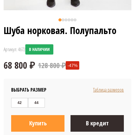
Шуба норковая. Полупальто
Артикул: 4672
В НАЛИЧИИ
128 800 ₽
-47%
ВЫБРАТЬ РАЗМЕР
Таблица размеров
42
44
68 800 ₽
Купить
В кредит