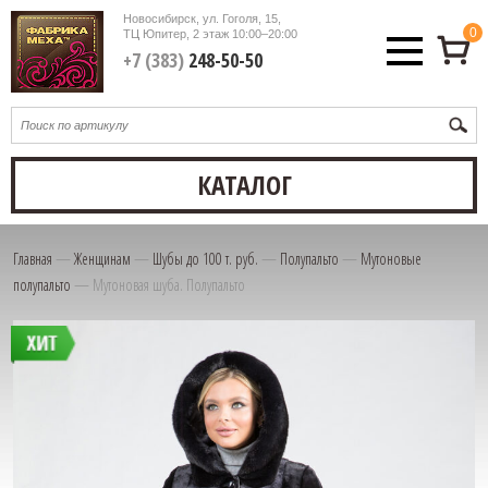
Новосибирск, ул. Гоголя, 15,
0
ТЦ Юпитер, 2 этаж
10:00–20:00
+7 (383)
248-50-50
КАТАЛОГ
Главная
—
Женщинам
—
Шубы до 100 т. руб.
—
Полупальто
—
Мутоновые
полупальто
—
Мутоновая шуба. Полупальто