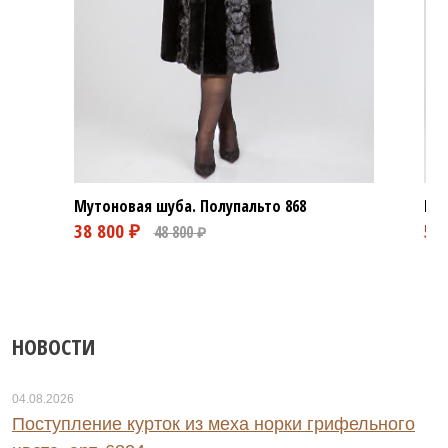
Мутоновая шуба. Полупальто
868
Мут
НОВОСТИ
04.08.2026
Поступление курток из меха норки грифельного
0 ₽