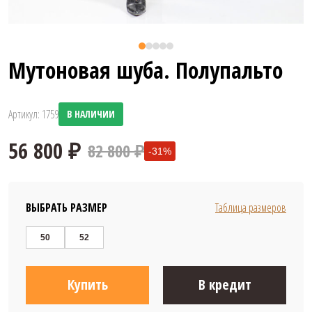
Мутоновая шуба. Полупальто
Артикул: 1759
В НАЛИЧИИ
82 800 ₽
-31%
ВЫБРАТЬ РАЗМЕР
Таблица размеров
50
52
56 800 ₽
Купить
В кредит