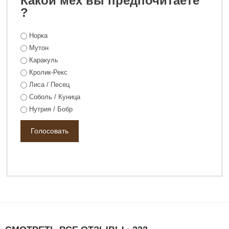
Какой мех вы предпочитаете
?
Норка
38 800 ₽
48 800 ₽
Мутон
Каракуль
Кролик-Рекс
Лиса / Песец
Соболь / Куница
Нутрия / Бобр