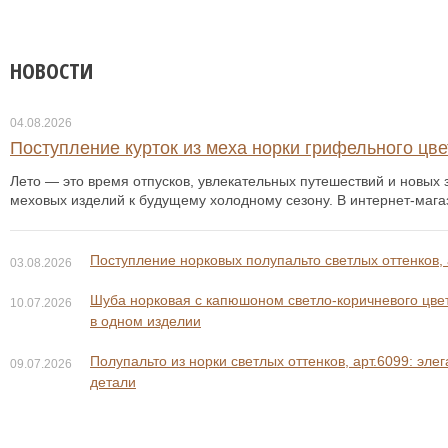
НОВОСТИ
04.08.2026
Поступление курток из меха норки грифельного цвет
Лето — это время отпусков, увлекательных путешествий и новых з
меховых изделий к будущему холодному сезону. В интернет-мага
Поступление норковых полупальто светлых оттенков, 
03.08.2026
Шуба норковая с капюшоном светло-коричневого цвета
10.07.2026
в одном изделии
Полупальто из норки светлых оттенков, арт.6099: эле
09.07.2026
детали
38 800 ₽
64 800 ₽
48 800 ₽