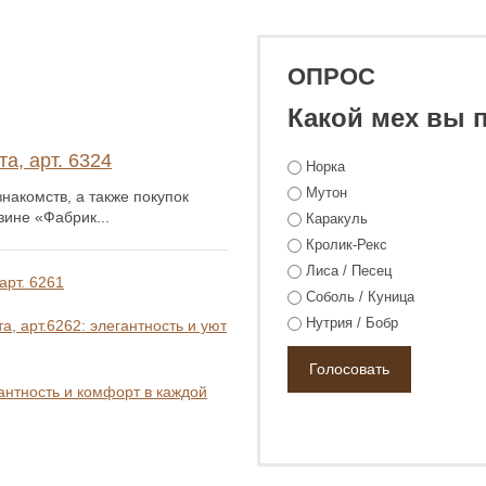
ОПРОС
Какой мех вы 
а, арт. 6324
Норка
Мутон
накомств, а также покупок
зине «Фабрик...
Каракуль
Кролик-Рекс
Лиса / Песец
арт. 6261
Соболь / Куница
Нутрия / Бобр
, арт.6262: элегантность и уют
гантность и комфорт в каждой
0 ₽
78 800 ₽
44 800 ₽