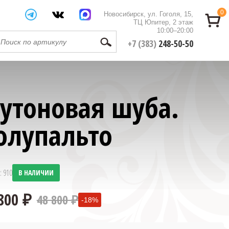
0
Новосибирск, ул. Гоголя, 15,
ТЦ Юпитер, 2 этаж
10:00–20:00
+7 (383)
248-50-50
утоновая шуба.
олупальто
: 910
В НАЛИЧИИ
48 800 ₽
-18%