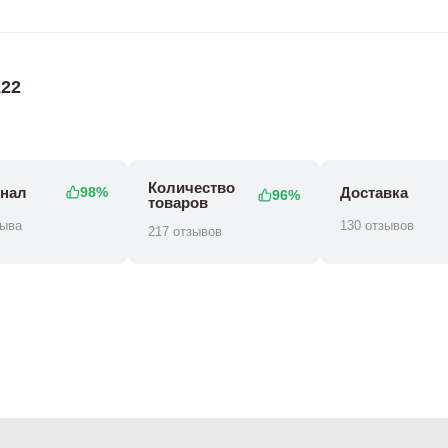
22
Количество
нал
Доставка
98%
96%
товаров
зыва
130 отзывов
217 отзывов