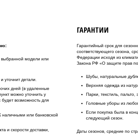
ГАРАНТИИ
мо:
Гарантийный срок для сезонн
соответствующего сезона, ср
Федерации исходя из климатич
а выбранной модели или
Закона РФ «О защите прав по
Шубы, натуральные дубле
и уточнит детали.
Верхняя одежда из натур
бочих дней (в удаленные
ункт можно уточнить у
Парки, текстиль, пальто,
 будет возможность для
Головные уборы из любо
Если покупка была в кон
ЭК наличными или банковской
следующий сезон.
та и скорости доставки,
Даты сезонов, средние по стр