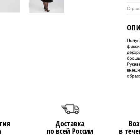
Стран
ОПИ
Полуп
фикси
декор
брошь
Рукав
внешн
образ
тия
Доставка
Воз
а
по всей России
в тече