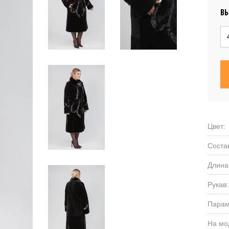
ВЫ
Цвет:
Соста
Длина
Рукав:
Парам
На мо