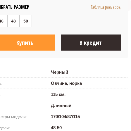
39 800 ₽
БРАТЬ РАЗМЕР
Таблица размеров
46
48
50
Купить
В кредит
Черный
Овчина, норка
в:
115 см.
:
Длинный
170/104/87/115
етры модели:
48-50
дели: