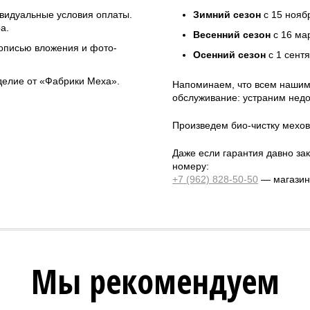
ивидуальные условия оплаты.
Зимний сезон
с 15 нояб
а.
Весенний сезон
с 16 ма
 описью вложения и фото-
Осенний сезон
с 1 сент
зделие от «Фабрики Меха».
Напоминаем, что всем нашим
обслуживание: устраним недо
Произведем био-чистку мехов
Даже если гарантия давно зак
номеру:
+7 (962) 828-50-50
— магазин 
Мы рекомендуем