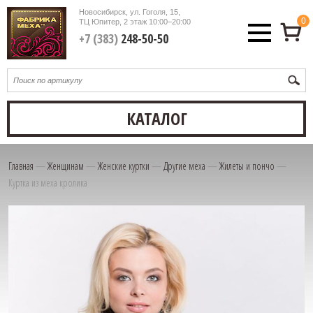
Новосибирск, ул. Гоголя, 15,
0
ТЦ Юпитер, 2 этаж
10:00–20:00
+7 (383)
248-50-50
КАТАЛОГ
Главная
—
Женщинам
—
Женские куртки
—
Другие меха
—
Жилеты и пончо
—
Куртка из меха кролика