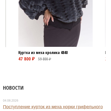
Куртка из меха кролика
4840
Шуб
НОВОСТИ
04.08.2026
Поступление курток из меха норки грифельного