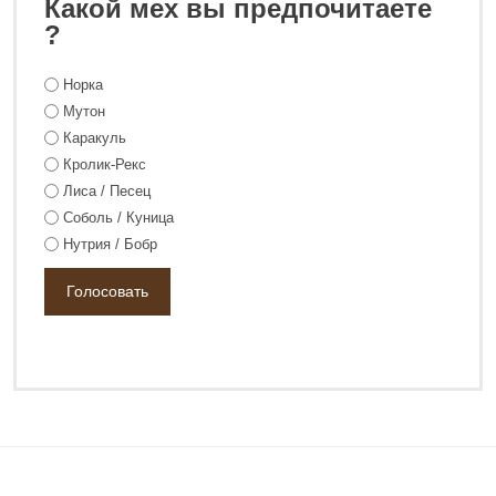
Какой мех вы предпочитаете
?
Норка
47 800 ₽
59 800 ₽
Мутон
Каракуль
Кролик-Рекс
Лиса / Песец
Соболь / Куница
Нутрия / Бобр