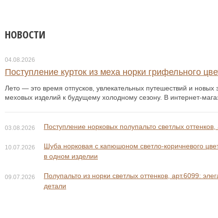
НОВОСТИ
04.08.2026
Поступление курток из меха норки грифельного цвет
Лето — это время отпусков, увлекательных путешествий и новых з
меховых изделий к будущему холодному сезону. В интернет-мага
Поступление норковых полупальто светлых оттенков, 
03.08.2026
Шуба норковая с капюшоном светло-коричневого цвета
10.07.2026
в одном изделии
Полупальто из норки светлых оттенков, арт.6099: эле
09.07.2026
детали
133 800 ₽
28 800 ₽
178 800 ₽