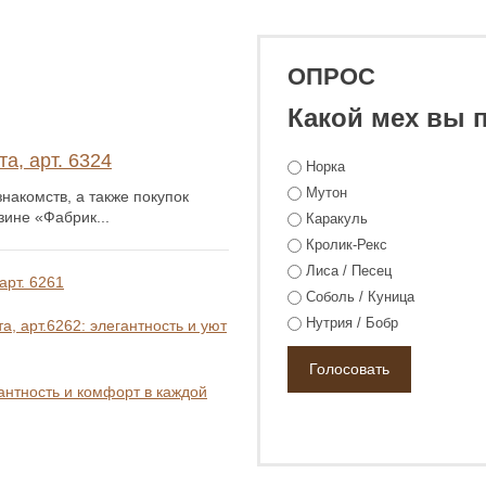
ОПРОС
Какой мех вы 
а, арт. 6324
Норка
Мутон
накомств, а также покупок
зине «Фабрик...
Каракуль
Кролик-Рекс
Лиса / Песец
арт. 6261
Соболь / Куница
Нутрия / Бобр
, арт.6262: элегантность и уют
гантность и комфорт в каждой
28 800 ₽
55 800 ₽
55 800 ₽