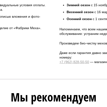
ивидуальные условия оплаты.
Зимний сезон
с 15 нояб
а.
Весенний сезон
с 16 ма
 описью вложения и фото-
Осенний сезон
с 1 сент
зделие от «Фабрики Меха».
Напоминаем, что всем нашим
обслуживание: устраним недо
Произведем био-чистку мехов
Даже если гарантия давно зак
номеру:
+7 (962) 828-50-50
— магазин 
Мы рекомендуем