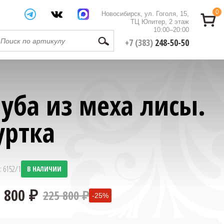
0
Новосибирск, ул. Гоголя, 15,
ТЦ Юпитер, 2 этаж
10:00–20:00
+7 (383)
248-50-50
уба из меха лисы.
уртка
: 6152/1
В НАЛИЧИИ
225 800 ₽
-25%