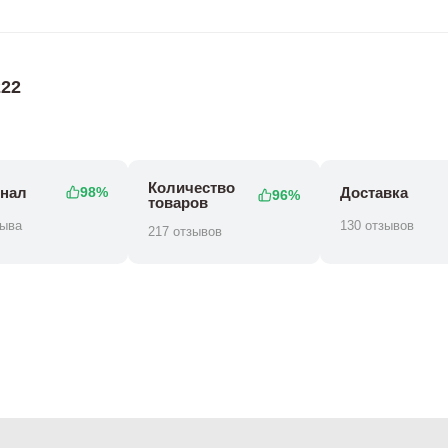
22
Количество
нал
Доставка
98%
96%
товаров
зыва
130 отзывов
217 отзывов