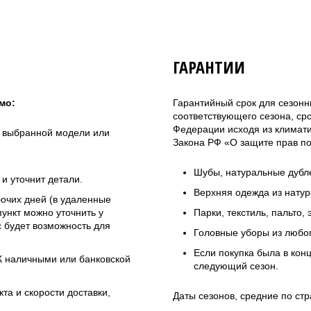
ГАРАНТИИ
мо:
Гарантийный срок для сезонн
соответствующего сезона, ср
Федерации исходя из климатич
а выбранной модели или
Закона РФ «О защите прав по
Шубы, натуральные дубле
и уточнит детали.
Верхняя одежда из натур
бочих дней (в удаленные
ункт можно уточнить у
Парки, текстиль, пальто,
 будет возможность для
Головные уборы из любо
Если покупка была в кон
ЭК наличными или банковской
следующий сезон.
та и скорости доставки,
Даты сезонов, средние по стр