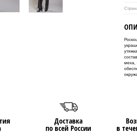
Стран
ОПИ
Роско
украш
утяжк
соста
меха, 
обесп
окруж
тия
Доставка
Воз
а
по всей России
в тече