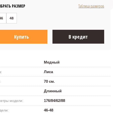
168 800 ₽
БРАТЬ РАЗМЕР
Таблица размеров
46
48
Купить
В кредит
Медный
Лиса
в:
70 см.
:
Длинный
176/84/62/88
етры модели:
46-48
дели: