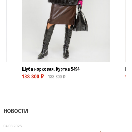
Шуба норковая. Куртка
5494
Шуб
48 800 ₽
108 800 ₽
НОВОСТИ
04.08.2026