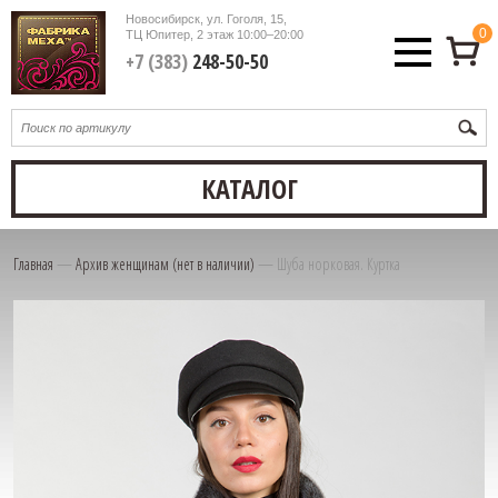
Новосибирск, ул. Гоголя, 15,
0
ТЦ Юпитер, 2 этаж
10:00–20:00
+7 (383)
248-50-50
КАТАЛОГ
Главная
—
Архив женщинам (нет в наличии)
—
Шуба норковая. Куртка