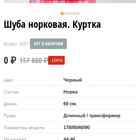
Шуба норковая. Куртка
Артикул: 3678/1
НЕТ В НАЛИЧИИ
157 800 ₽
-100%
Черный
Цвет:
Норка
Состав:
60 см.
Длина:
0 ₽
Длинный / трансформер
Рукав:
178/85/60/90
Параметры модели:
44-46
На модели: