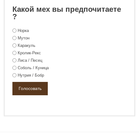
Какой мех вы предпочитаете
?
Норка
Мутон
Каракуль
Кролик-Рекс
138 800 ₽
Лиса / Песец
188 800 ₽
Соболь / Куница
Нутрия / Бобр