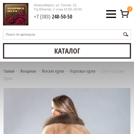
Новосибирск, ул. Гоголя, 15,
0
ТЦ Юпитер, 2 этаж
10:00–20:00
+7 (383)
248-50-50
КАТАЛОГ
Главная
—
Женщинам
—
Женские куртки
—
Норковые куртки
—
Шуба норковая.
Куртка