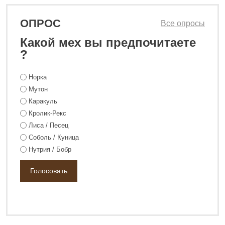
ОПРОС
Все опросы
Какой мех вы предпочитаете
?
Норка
Мутон
128 800 ₽
172 800 ₽
Каракуль
Кролик-Рекс
Лиса / Песец
Соболь / Куница
Нутрия / Бобр