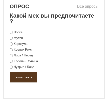
ОПРОС
Все опросы
Какой мех вы предпочитаете
?
Норка
128 800 ₽
Мутон
178 800 ₽
Каракуль
Кролик-Рекс
Лиса / Песец
Соболь / Куница
Нутрия / Бобр