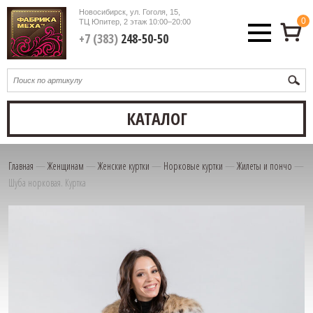
Новосибирск, ул. Гоголя, 15,
0
ТЦ Юпитер, 2 этаж
10:00–20:00
+7 (383)
248-50-50
КАТАЛОГ
Главная
—
Женщинам
—
Женские куртки
—
Норковые куртки
—
Жилеты и пончо
—
Шуба норковая. Куртка