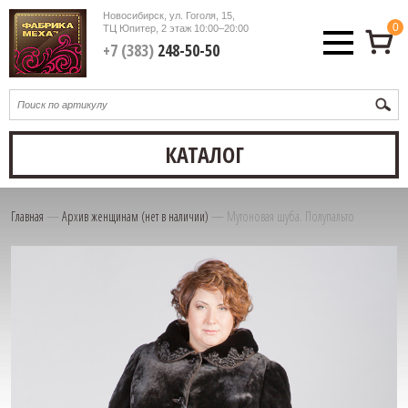
Новосибирск, ул. Гоголя, 15,
0
ТЦ Юпитер, 2 этаж
10:00–20:00
+7 (383)
248-50-50
КАТАЛОГ
Главная
—
Архив женщинам (нет в наличии)
—
Мутоновая шуба. Полупальто