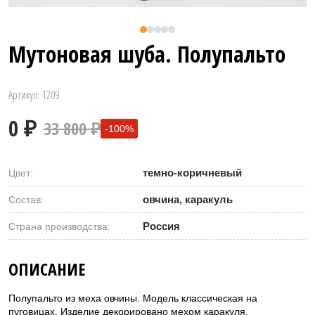
Мутоновая шуба. Полупальто
Артикул: 1209
33 800 ₽
-100%
темно-коричневый
Цвет:
овчина, каракуль
Состав:
Россия
Страна производства:
0 ₽
ОПИСАНИЕ
Полупальто из меха овчины. Модель классическая на
пуговицах. Изделие декорировано мехом каракуля.