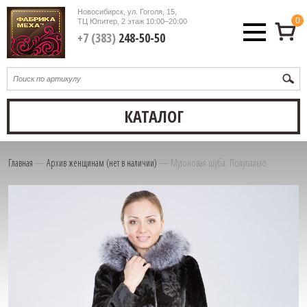
Новосибирск, ул. Гоголя, 15,
0
ТЦ Юпитер, 2 этаж
10:00–20:00
+7 (383)
248-50-50
КАТАЛОГ
Главная
—
Архив женщинам (нет в наличии)
—
Мутоновая шуба. Полупальто