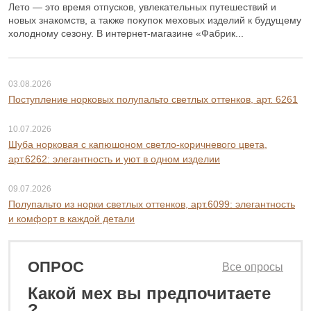
Лето — это время отпусков, увлекательных путешествий и
новых знакомств, а также покупок меховых изделий к будущему
холодному сезону. В интернет-магазине «Фабрик...
03.08.2026
Поступление норковых полупальто светлых оттенков, арт. 6261
10.07.2026
Шуба норковая с капюшоном светло-коричневого цвета,
арт.6262: элегантность и уют в одном изделии
09.07.2026
Полупальто из норки светлых оттенков, арт.6099: элегантность
и комфорт в каждой детали
ОПРОС
Все опросы
Какой мех вы предпочитаете
0 ₽
28 800 ₽
?