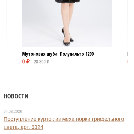
Мутоновая шуба. Полупальто
1290
Мут
НОВОСТИ
04.08.2026
Поступление курток из меха норки грифельного
цвета, арт. 6324