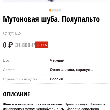
Мутоновая шуба. Полупальто
Артикул: 1295
31 800 ₽
-100%
Черный
Цвет:
Овчина, лиса, каракуль
Состав:
Россия
Страна производства:
0 ₽
ОПИСАНИЕ
Женское полупальто из меха овчины. Прямой силуэт. Капюшон
декорирован мехом чернобурой лисы. Изделие дополнено