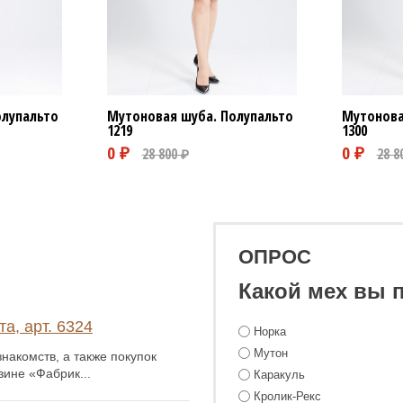
олупальто
Мутоновая шуба. Полупальто
Мутонова
1219
1300
ОПРОС
Какой мех вы 
а, арт. 6324
Норка
Мутон
накомств, а также покупок
зине «Фабрик...
Каракуль
Кролик-Рекс