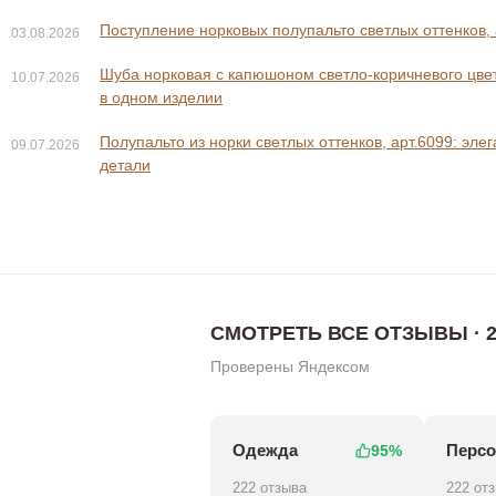
Поступление норковых полупальто светлых оттенков, 
03.08.2026
Шуба норковая с капюшоном светло-коричневого цвета
10.07.2026
в одном изделии
Полупальто из норки светлых оттенков, арт.6099: эле
09.07.2026
0 ₽
0 ₽
28 800 ₽
31 80
детали
СМОТРЕТЬ ВСЕ ОТЗЫВЫ · 2
Проверены Яндексом
Одежда
Персо
95%
222 отзыва
222 от