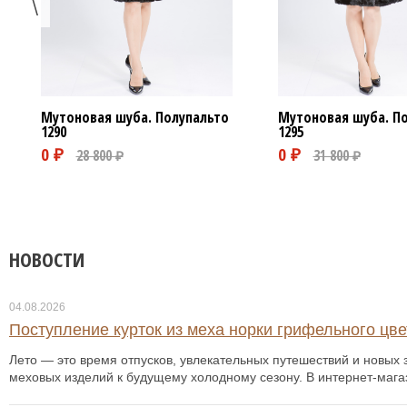
Мутоновая шуба. Полупальто
Мутоновая шуба. П
1290
1295
НОВОСТИ
04.08.2026
Поступление курток из меха норки грифельного цвет
Лето — это время отпусков, увлекательных путешествий и новых з
меховых изделий к будущему холодному сезону. В интернет-мага