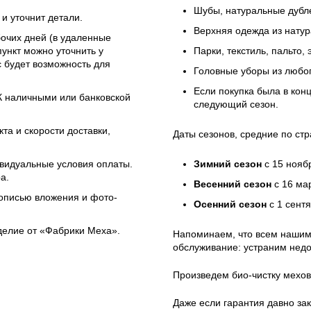
Шубы, натуральные дубле
и уточнит детали.
Верхняя одежда из натур
бочих дней (в удаленные
ункт можно уточнить у
Парки, текстиль, пальто,
 будет возможность для
Головные уборы из любо
Если покупка была в кон
ЭК наличными или банковской
следующий сезон.
та и скорости доставки,
Даты сезонов, средние по стр
ивидуальные условия оплаты.
Зимний сезон
с 15 нояб
а.
Весенний сезон
с 16 ма
 описью вложения и фото-
Осенний сезон
с 1 сент
зделие от «Фабрики Меха».
Напоминаем, что всем нашим
обслуживание: устраним недо
Произведем био-чистку мехов
Даже если гарантия давно зак