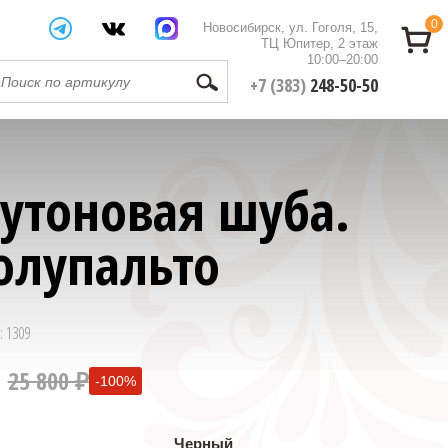
0
Новосибирск, ул. Гоголя, 15,
ТЦ Юпитер, 2 этаж
10:00–20:00
+7 (383)
248-50-50
утоновая шуба.
олупальто
: 1309
25 800 ₽
-100%
0 ₽
Черный