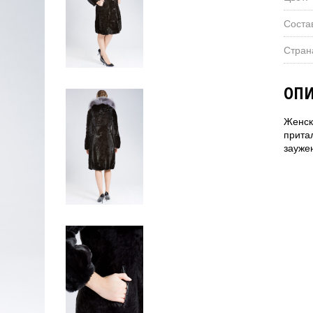
Соста
Стран
ОПИ
Женск
прита
заужен