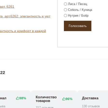
Лиса / Песец
арт. 6261
Соболь / Куница
Нутрия / Бобр
, арт.6262: элегантность и уют
гантность и комфорт в каждой
0 ₽
0 ₽
28 800 ₽
22
Количество
нал
Доставка
98%
96%
товаров
зыва
130 отзывов
217 отзывов