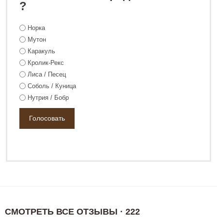
?
Норка
Мутон
Каракуль
Кролик-Рекс
Лиса / Песец
Соболь / Куница
Нутрия / Бобр
СМОТРЕТЬ ВСЕ ОТЗЫВЫ · 222