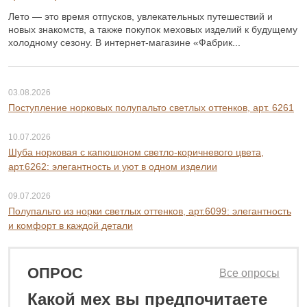
Лето — это время отпусков, увлекательных путешествий и
новых знакомств, а также покупок меховых изделий к будущему
холодному сезону. В интернет-магазине «Фабрик...
03.08.2026
Поступление норковых полупальто светлых оттенков, арт. 6261
10.07.2026
Шуба норковая с капюшоном светло-коричневого цвета,
арт.6262: элегантность и уют в одном изделии
09.07.2026
Полупальто из норки светлых оттенков, арт.6099: элегантность
и комфорт в каждой детали
ОПРОС
Все опросы
Какой мех вы предпочитаете
76 800 ₽
108 800 ₽