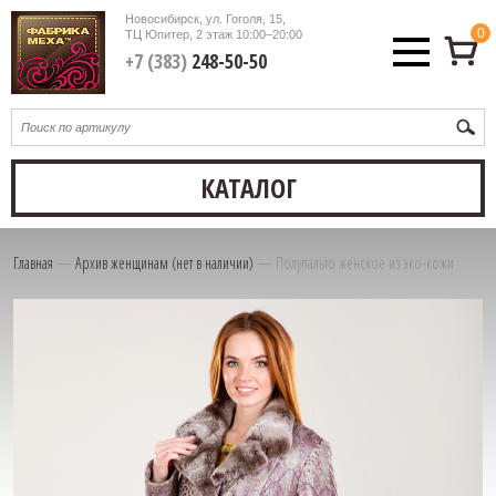
Новосибирск, ул. Гоголя, 15,
0
ТЦ Юпитер, 2 этаж
10:00–20:00
+7 (383)
248-50-50
КАТАЛОГ
Главная
—
Архив женщинам (нет в наличии)
—
Полупальто женское из эко-кожи