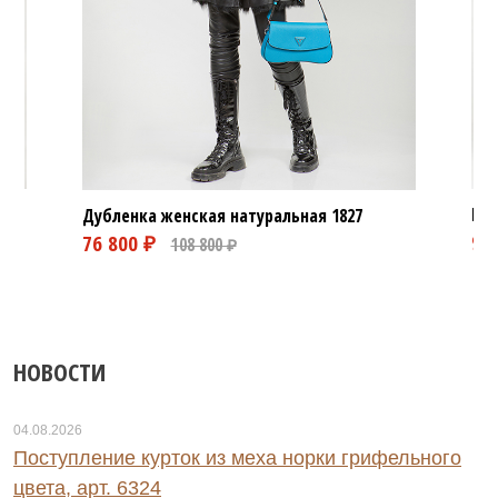
Кур
Дубленка женская натуральная
1827
НОВОСТИ
04.08.2026
Поступление курток из меха норки грифельного
цвета, арт. 6324