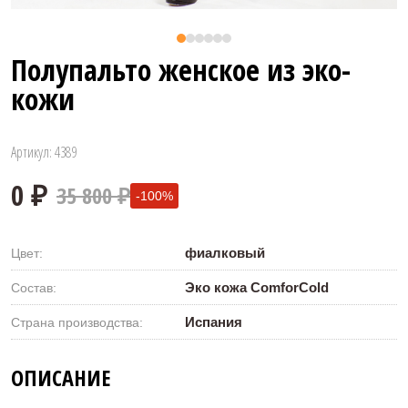
Полупальто женское из эко-
кожи
Артикул: 4389
35 800 ₽
-100%
фиалковый
Цвет:
Эко кожа ComforCold
Состав:
Испания
Страна производства:
0 ₽
ОПИСАНИЕ