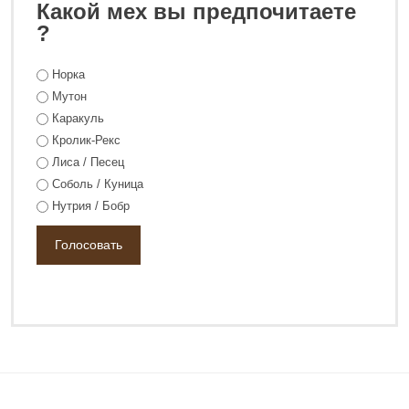
Какой мех вы предпочитаете
0 ₽
108 800 ₽
?
Норка
Мутон
Каракуль
Кролик-Рекс
Лиса / Песец
Соболь / Куница
Нутрия / Бобр