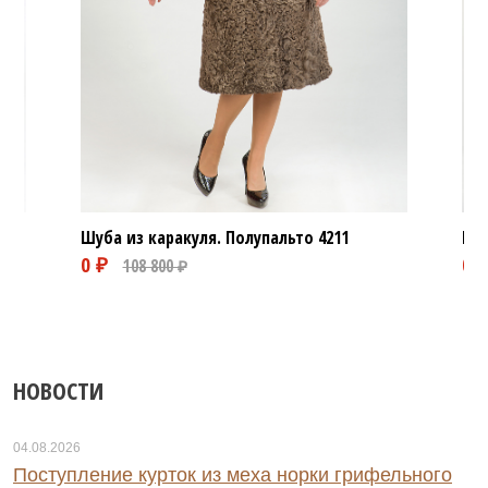
Шуба из каракуля. Полупальто
4211
Шуб
НОВОСТИ
04.08.2026
Поступление курток из меха норки грифельного