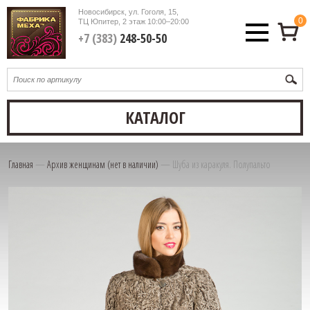
Новосибирск, ул. Гоголя, 15,
0
ТЦ Юпитер, 2 этаж
10:00–20:00
+7 (383)
248-50-50
КАТАЛОГ
Главная
—
Архив женщинам (нет в наличии)
—
Шуба из каракуля. Полупальто