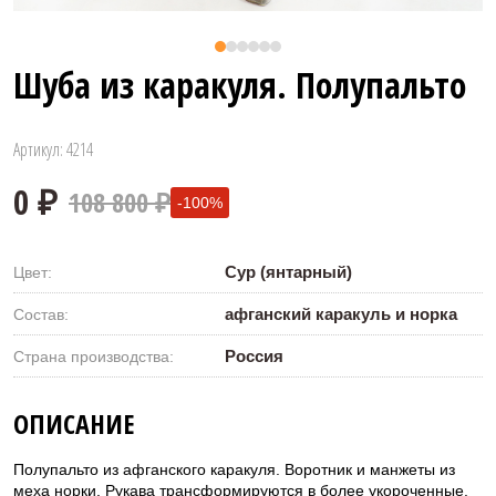
Шуба из каракуля. Полупальто
Артикул: 4214
108 800 ₽
-100%
Сур (янтарный)
Цвет:
афганский каракуль и норка
Состав:
Россия
Страна производства:
0 ₽
ОПИСАНИЕ
Полупальто из афганского каракуля. Воротник и манжеты из
меха норки. Рукава трансформируются в более укороченные.