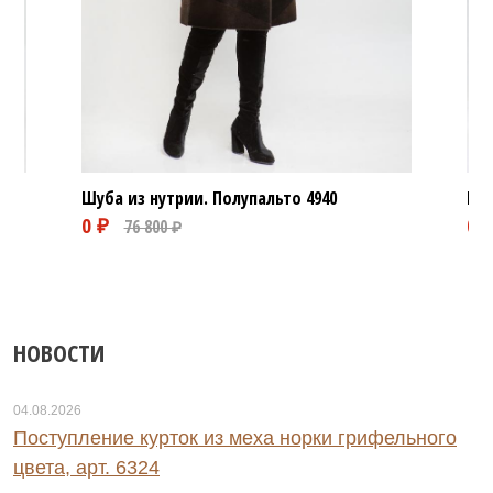
Шуба из нутрии. Полупальто
4940
Шуб
НОВОСТИ
04.08.2026
Поступление курток из меха норки грифельного
цвета, арт. 6324