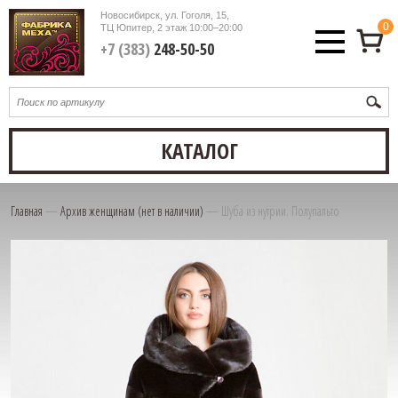
Новосибирск, ул. Гоголя, 15,
0
ТЦ Юпитер, 2 этаж
10:00–20:00
+7 (383)
248-50-50
КАТАЛОГ
Главная
—
Архив женщинам (нет в наличии)
—
Шуба из нутрии. Полупальто