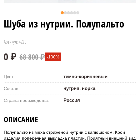
Шуба из нутрии. Полупальто
Артикул: 4720
68 800 ₽
-100%
темно-коричневый
Цвет:
нутрия, норка
Состав:
Россия
Страна производства:
0 ₽
ОПИСАНИЕ
Полупальто из меха стриженой нутрии с капюшоном. Крой
изделия поперечная выкладка пластин. Приятный внешний вид