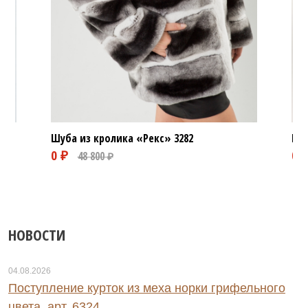
Шуба из кролика «Рекс»
3282
Шуб
НОВОСТИ
04.08.2026
Поступление курток из меха норки грифельного
цвета, арт. 6324