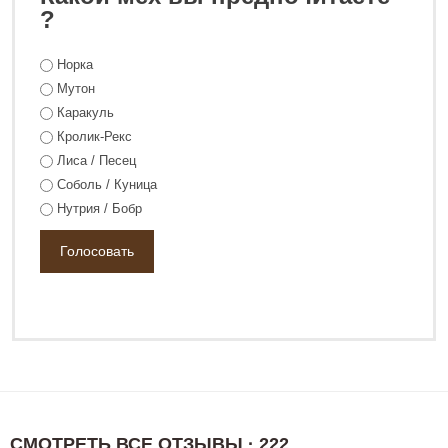
0 ₽
48 800 ₽
?
Норка
Мутон
Каракуль
Кролик-Рекс
Лиса / Песец
Соболь / Куница
Нутрия / Бобр
СМОТРЕТЬ ВСЕ ОТЗЫВЫ · 222