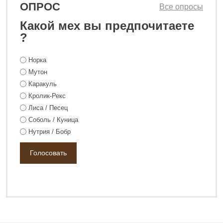
ОПРОС
Все опросы
Какой мех вы предпочитаете
45 800 ₽
108 800 ₽
?
Норка
Мутон
Каракуль
Кролик-Рекс
Лиса / Песец
Соболь / Куница
Нутрия / Бобр