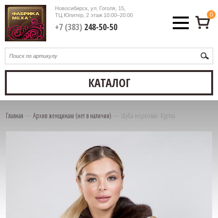
Новосибирск, ул. Гоголя, 15,
0
ТЦ Юпитер, 2 этаж
10:00–20:00
+7 (383)
248-50-50
КАТАЛОГ
Главная
—
Архив женщинам (нет в наличии)
—
Шуба норковая. Куртка