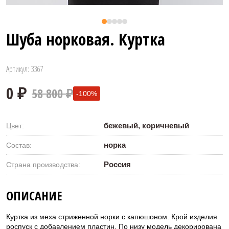
Шуба норковая. Куртка
Артикул: 3367
58 800 ₽
-100%
бежевый, коричневый
Цвет:
норка
Состав:
Россия
Страна производства:
0 ₽
ОПИСАНИЕ
Куртка из меха стриженной норки с капюшоном. Крой изделия
роспуск с добавлением пластин. По низу модель декорирована