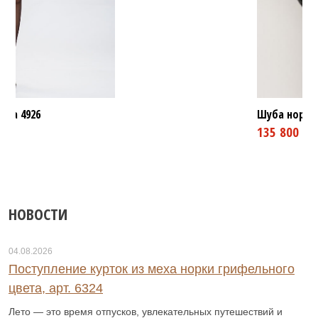
ртка
4926
Шуба норков
НОВОСТИ
0 ₽
0 ₽
04.08.2026
Поступление курток из меха норки грифельного
цвета, арт. 6324
Лето — это время отпусков, увлекательных путешествий и