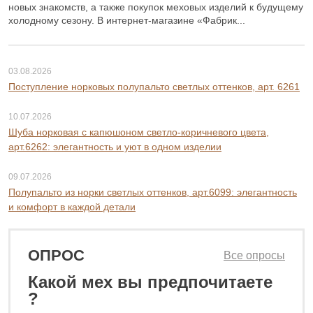
новых знакомств, а также покупок меховых изделий к будущему
холодному сезону. В интернет-магазине «Фабрик...
03.08.2026
Поступление норковых полупальто светлых оттенков, арт. 6261
10.07.2026
Шуба норковая с капюшоном светло-коричневого цвета,
арт.6262: элегантность и уют в одном изделии
09.07.2026
Полупальто из норки светлых оттенков, арт.6099: элегантность
и комфорт в каждой детали
ОПРОС
Все опросы
13
Какой мех вы предпочитаете
 ₽
?