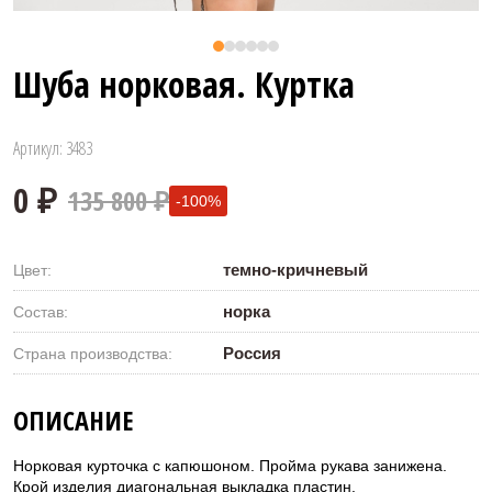
Шуба норковая. Куртка
Артикул: 3483
135 800 ₽
-100%
темно-кричневый
Цвет:
норка
Состав:
Россия
Страна производства:
0 ₽
ОПИСАНИЕ
Норковая курточка с капюшоном. Пройма рукава занижена.
Крой изделия диагональная выкладка пластин.