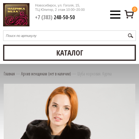
Новосибирск, ул. Гоголя, 15,
0
ТЦ Юпитер, 2 этаж
10:00–20:00
+7 (383)
248-50-50
КАТАЛОГ
Главная
—
Архив женщинам (нет в наличии)
—
Шуба норковая. Куртка