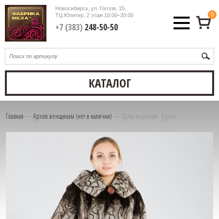
Новосибирск, ул. Гоголя, 15,
0
ТЦ Юпитер, 2 этаж
10:00–20:00
+7 (383)
248-50-50
КАТАЛОГ
Главная
—
Архив женщинам (нет в наличии)
—
Шуба норковая. Куртка