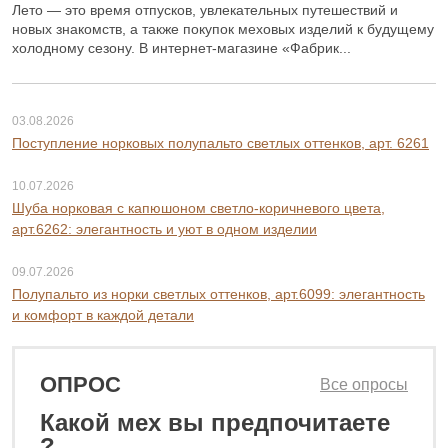
Лето — это время отпусков, увлекательных путешествий и
новых знакомств, а также покупок меховых изделий к будущему
холодному сезону. В интернет-магазине «Фабрик...
03.08.2026
Поступление норковых полупальто светлых оттенков, арт. 6261
10.07.2026
Шуба норковая с капюшоном светло-коричневого цвета,
арт.6262: элегантность и уют в одном изделии
09.07.2026
Полупальто из норки светлых оттенков, арт.6099: элегантность
и комфорт в каждой детали
ОПРОС
Все опросы
Какой мех вы предпочитаете
0 ₽
88 800 ₽
?