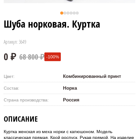
Шуба норковая. Куртка
Артикул: 3649
68 800 ₽
-100%
Комбинированный принт
Цвет:
Норка
Состав:
Россия
Страна производства:
0 ₽
ОПИСАНИЕ
Куртка женская из меха норки с капюшоном. Модель
классическая прямая. Крой роспуск. Рукав прямой. На изделие