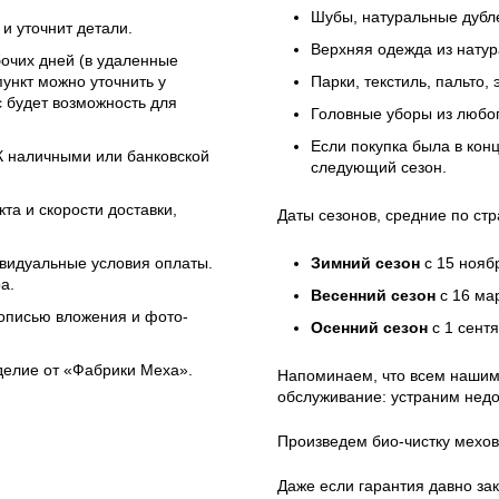
Шубы, натуральные дубле
и уточнит детали.
Верхняя одежда из натур
бочих дней (в удаленные
ункт можно уточнить у
Парки, текстиль, пальто,
 будет возможность для
Головные уборы из любо
Если покупка была в кон
ЭК наличными или банковской
следующий сезон.
та и скорости доставки,
Даты сезонов, средние по стр
ивидуальные условия оплаты.
Зимний сезон
с 15 нояб
а.
Весенний сезон
с 16 ма
 описью вложения и фото-
Осенний сезон
с 1 сент
зделие от «Фабрики Меха».
Напоминаем, что всем нашим
обслуживание: устраним недо
Произведем био-чистку мехов
Даже если гарантия давно зак