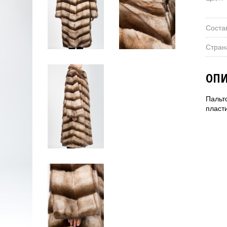
Соста
Стран
ОПИ
Пальт
пласти