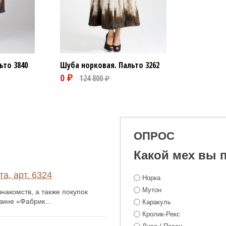
ьто
3840
Шуба норковая. Пальто
3262
ОПРОС
Какой мех вы 
а, арт. 6324
Норка
Мутон
накомств, а также покупок
зине «Фабрик...
Каракуль
Кролик-Рекс