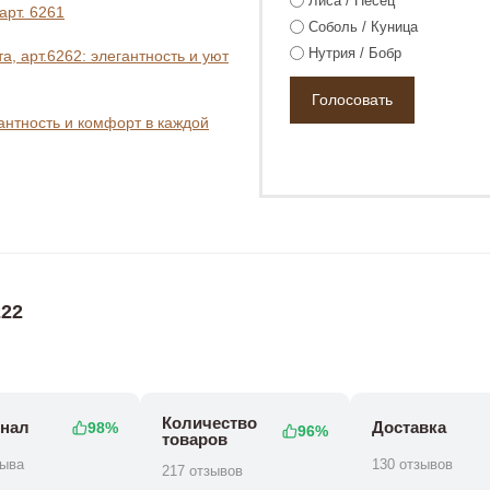
Лиса / Песец
арт. 6261
Соболь / Куница
Нутрия / Бобр
, арт.6262: элегантность и уют
гантность и комфорт в каждой
0 ₽
00 ₽
124 800 ₽
22
Количество
нал
Доставка
98%
96%
товаров
зыва
130 отзывов
217 отзывов