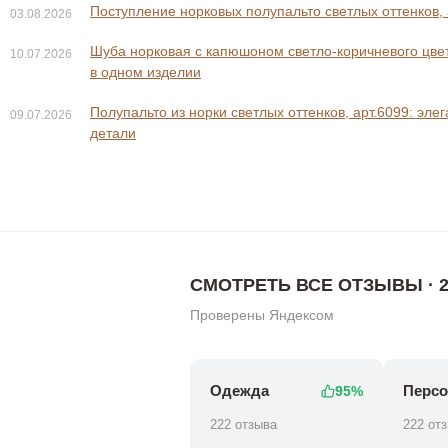
Поступление норковых полупальто светлых оттенков, 
03.08.2026
Шуба норковая с капюшоном светло-коричневого цвета
10.07.2026
в одном изделии
Полупальто из норки светлых оттенков, арт.6099: эле
09.07.2026
0 ₽
0 ₽
119 800 ₽
132 8
детали
СМОТРЕТЬ ВСЕ ОТЗЫВЫ · 2
Проверены Яндексом
Одежда
Персо
95%
222 отзыва
222 от