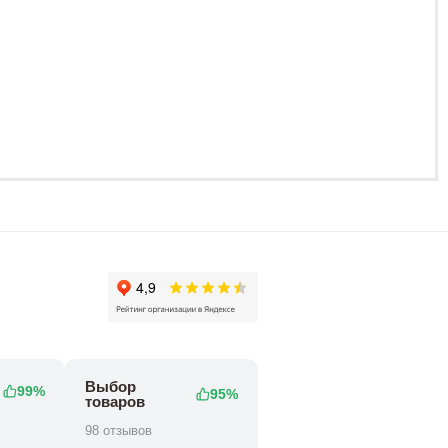
0 ₽
12
Выбор
99%
95%
товаров
98 отзывов