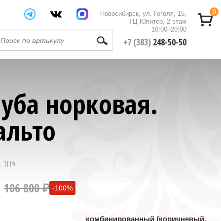
0
Новосибирск, ул. Гоголя, 15,
ТЦ Юпитер, 2 этаж
10:00–20:00
+7 (383)
248-50-50
уба норковая.
альто
: 3119
106 800 ₽
-100%
0 ₽
комбинированный (коричневый,