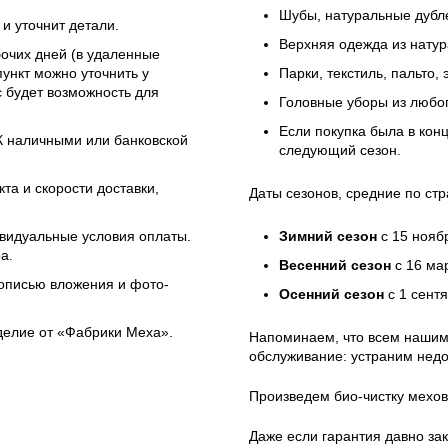
Шубы, натуральные дубле
и уточнит детали.
Верхняя одежда из натур
бочих дней (в удаленные
ункт можно уточнить у
Парки, текстиль, пальто,
 будет возможность для
Головные уборы из любо
Если покупка была в кон
ЭК наличными или банковской
следующий сезон.
та и скорости доставки,
Даты сезонов, средние по стр
ивидуальные условия оплаты.
Зимний сезон
с 15 нояб
а.
Весенний сезон
с 16 ма
 описью вложения и фото-
Осенний сезон
с 1 сент
зделие от «Фабрики Меха».
Напоминаем, что всем нашим
обслуживание: устраним недо
Произведем био-чистку мехов
Даже если гарантия давно зак