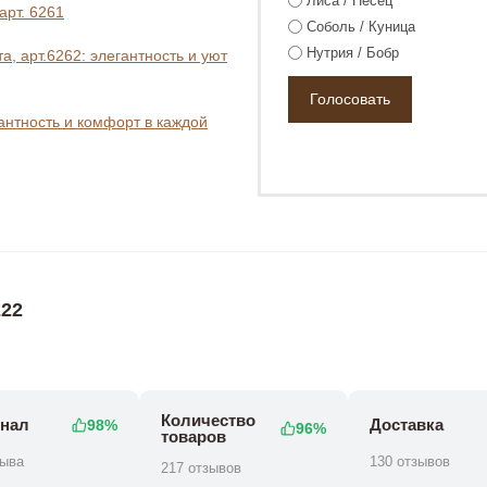
Лиса / Песец
арт. 6261
Соболь / Куница
Нутрия / Бобр
, арт.6262: элегантность и уют
гантность и комфорт в каждой
00 ₽
22
Количество
нал
Доставка
98%
96%
товаров
зыва
130 отзывов
217 отзывов