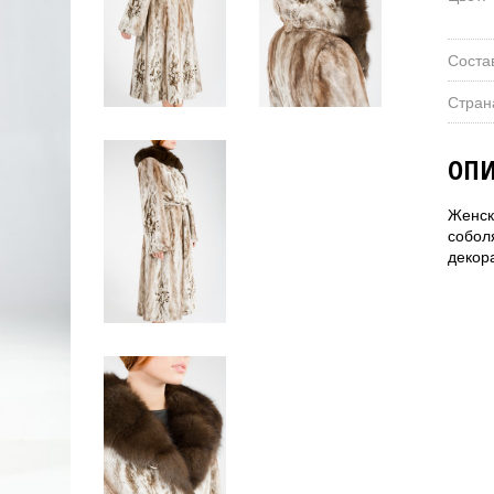
Соста
Стран
ОПИ
Женск
собол
декор