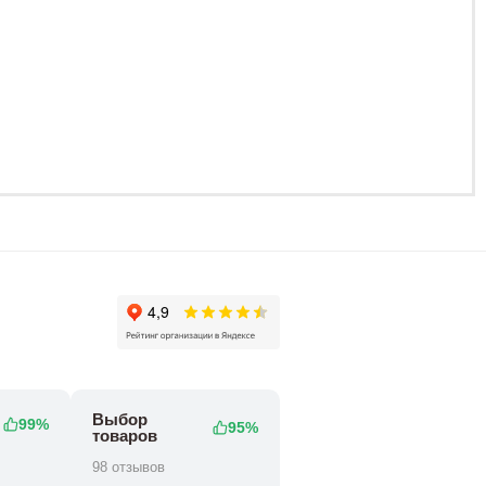
0 ₽
0 ₽
129 800 ₽
12
Выбор
99%
95%
товаров
98 отзывов