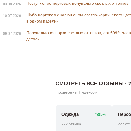
Поступление норковых полупальто светлых оттенков, 
03.08.2026
Шуба норковая с капюшоном светло-коричневого цвета
10.07.2026
в одном изделии
Полупальто из норки светлых оттенков, арт.6099: эле
09.07.2026
0 ₽
0 ₽
138 800 ₽
158 8
детали
СМОТРЕТЬ ВСЕ ОТЗЫВЫ · 2
Проверены Яндексом
Одежда
Персо
95%
222 отзыва
222 от