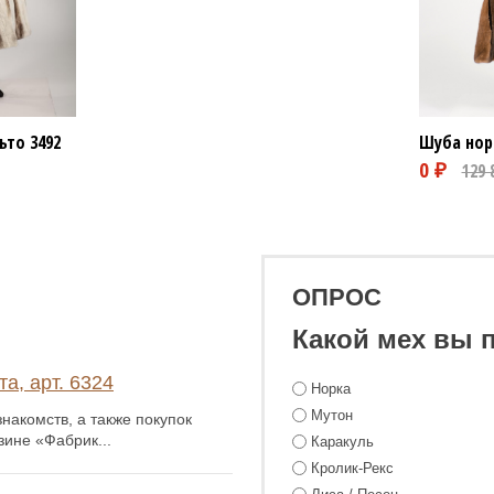
ьто
3492
Шуба нор
0 ₽
ОПРОС
Какой мех вы 
а, арт. 6324
Норка
Мутон
накомств, а также покупок
зине «Фабрик...
Каракуль
Кролик-Рекс