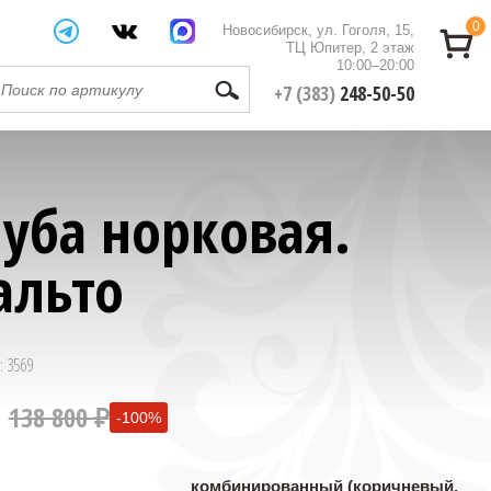
0
Новосибирск, ул. Гоголя, 15,
ТЦ Юпитер, 2 этаж
10:00–20:00
+7 (383)
248-50-50
уба норковая.
альто
: 3569
138 800 ₽
-100%
0 ₽
комбинированный (коричневый,