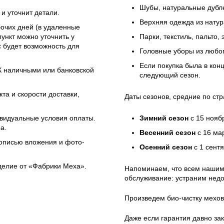
Шубы, натуральные дубле
и уточнит детали.
Верхняя одежда из натур
бочих дней (в удаленные
ункт можно уточнить у
Парки, текстиль, пальто,
 будет возможность для
Головные уборы из любо
Если покупка была в кон
ЭК наличными или банковской
следующий сезон.
та и скорости доставки,
Даты сезонов, средние по стр
ивидуальные условия оплаты.
Зимний сезон
с 15 нояб
а.
Весенний сезон
с 16 ма
 описью вложения и фото-
Осенний сезон
с 1 сент
зделие от «Фабрики Меха».
Напоминаем, что всем нашим
обслуживание: устраним недо
Произведем био-чистку мехов
Даже если гарантия давно зак