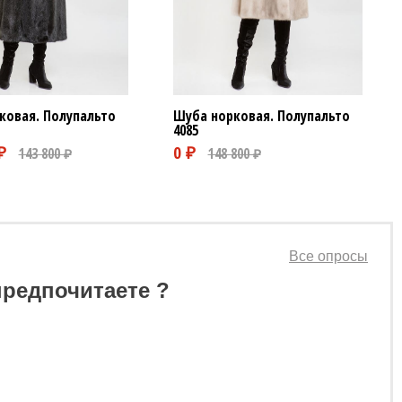
ковая. Полупальто
Шуба норковая. Полупальто
4085
Все опросы
предпочитаете ?