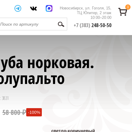
0
Новосибирск, ул. Гоголя, 15,
ТЦ Юпитер, 2 этаж
10:00–20:00
+7 (383)
248-50-50
уба норковая.
олупальто
: 3831
58 800 ₽
-100%
0 ₽
светло-коричневый