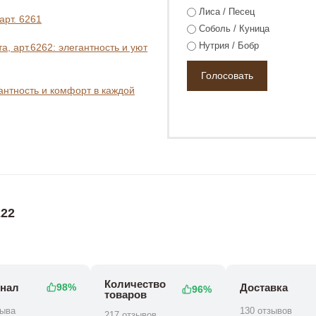
Лиса / Песец
арт. 6261
Соболь / Куница
Нутрия / Бобр
, арт.6262: элегантность и уют
гантность и комфорт в каждой
153 800 ₽
179 800 ₽
00 ₽
22
Количество
нал
Доставка
98%
96%
товаров
зыва
130 отзывов
217 отзывов