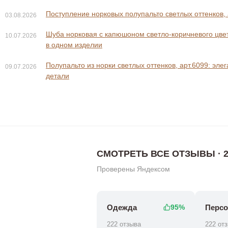
Поступление норковых полупальто светлых оттенков, 
03.08.2026
Шуба норковая с капюшоном светло-коричневого цвета
10.07.2026
в одном изделии
Полупальто из норки светлых оттенков, арт.6099: эле
09.07.2026
0 ₽
0 ₽
143 800 ₽
159 8
детали
СМОТРЕТЬ ВСЕ ОТЗЫВЫ · 2
Проверены Яндексом
Одежда
Персо
95%
222 отзыва
222 от