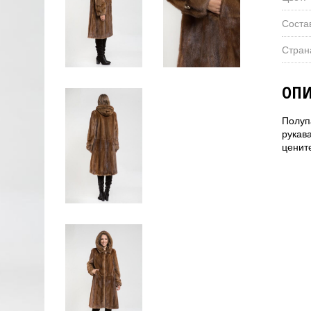
Соста
Стран
ОПИ
Полуп
рукав
цените