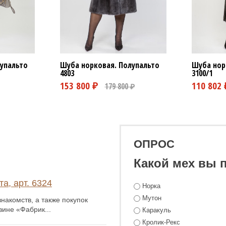
Шуба норковая. Полупальто
Шуба нор
упальто
4803
3100/1
ОПРОС
Какой мех вы 
а, арт. 6324
Норка
Мутон
накомств, а также покупок
зине «Фабрик...
Каракуль
Кролик-Рекс