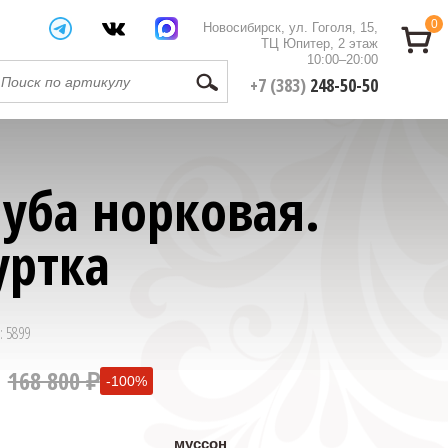
0
Новосибирск, ул. Гоголя, 15,
ТЦ Юпитер, 2 этаж
10:00–20:00
+7 (383)
248-50-50
уба норковая.
уртка
: 5899
168 800 ₽
-100%
0 ₽
муссон