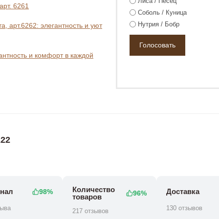
Лиса / Песец
арт. 6261
Соболь / Куница
Нутрия / Бобр
, арт.6262: элегантность и уют
гантность и комфорт в каждой
₽
152 800 ₽
182 800 ₽
205 800 ₽
22
Количество
нал
Доставка
98%
96%
товаров
зыва
130 отзывов
217 отзывов