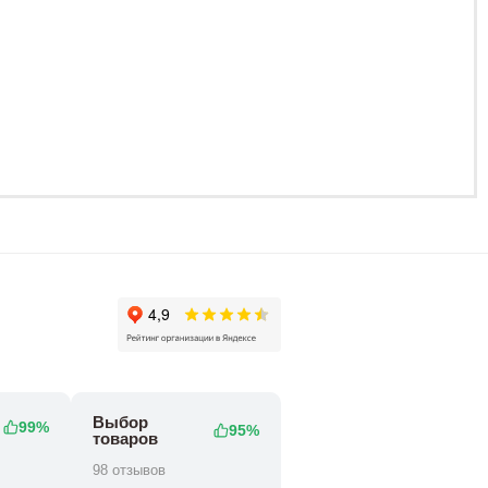
121 800 ₽
128 80
164 800 ₽
Выбор
99%
95%
товаров
98 отзывов