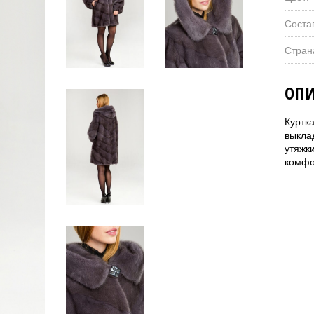
Соста
Стран
ОПИ
Куртк
выкла
утяжк
комфо