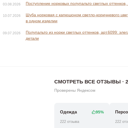
Поступление норковых полупальто светлых оттенков, 
03.08.2026
Шуба норковая с капюшоном светло-коричневого цвета
10.07.2026
в одном изделии
Полупальто из норки светлых оттенков, арт.6099: эле
09.07.2026
118 800 ₽
136 800 
160 800 ₽
детали
СМОТРЕТЬ ВСЕ ОТЗЫВЫ · 2
Проверены Яндексом
Одежда
Персо
95%
222 отзыва
222 от