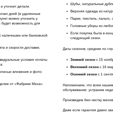
Шубы, натуральные дубле
и уточнит детали.
Верхняя одежда из натур
бочих дней (в удаленные
ункт можно уточнить у
Парки, текстиль, пальто,
 будет возможность для
Головные уборы из любо
Если покупка была в кон
ЭК наличными или банковской
следующий сезон.
та и скорости доставки,
Даты сезонов, средние по стр
ивидуальные условия оплаты.
Зимний сезон
с 15 нояб
а.
Весенний сезон
с 16 ма
 описью вложения и фото-
Осенний сезон
с 1 сент
зделие от «Фабрики Меха».
Напоминаем, что всем нашим
обслуживание: устраним недо
Произведем био-чистку мехов
Даже если гарантия давно зак