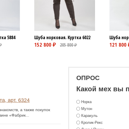
тка
5884
Шуба норковая. Куртка
6022
Шуба нор
ОПРОС
Какой мех вы 
а, арт. 6324
Норка
Мутон
накомств, а также покупок
зине «Фабрик...
Каракуль
Кролик-Рекс