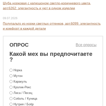
Шуба норковая с капюшоном светло-коричневого цвета,
арт.6262: элегантность и уют в одном изделии
09.07.2026
Полупальто из норки светлых оттенков, арт.6099: элегантность
и комфорт в каждой детали
ОПРОС
Все опросы
Какой мех вы предпочитаете
?
Норка
Мутон
Каракуль
Кролик-Рекс
Лиса / Песец
Соболь / Куница
35 800 ₽
44 800 ₽
Нутрия / Бобр