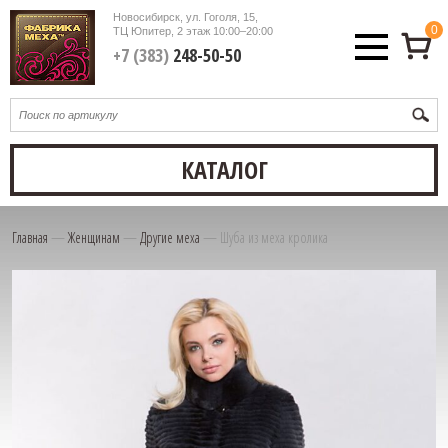
Новосибирск, ул. Гоголя, 15,
0
ТЦ Юпитер, 2 этаж
10:00–20:00
+7 (383)
248-50-50
КАТАЛОГ
Главная
—
Женщинам
—
Другие меха
—
Шуба из меха кролика