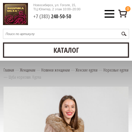
Новосибирск, ул. Гоголя, 15,
0
ТЦ Юпитер, 2 этаж
10:00–20:00
+7 (383)
248-50-50
КАТАЛОГ
Главная
—
Женщинам
—
Новинки женщинам
—
Женские куртки
—
Норковые куртки
—
Шуба норковая. Куртка