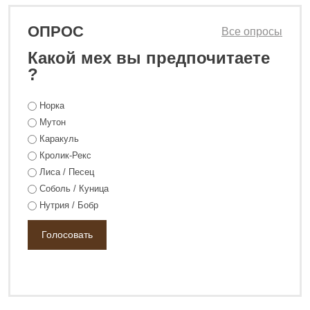
ОПРОС
Все опросы
Какой мех вы предпочитаете
?
Норка
Мутон
129 800 ₽
178 800 ₽
Каракуль
Кролик-Рекс
Лиса / Песец
Соболь / Куница
Нутрия / Бобр