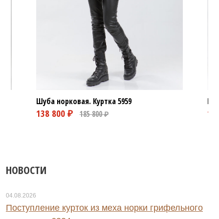
Шуба норковая. Куртка
5959
Шуб
НОВОСТИ
04.08.2026
Поступление курток из меха норки грифельного