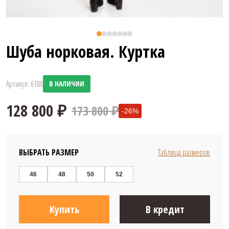
Шуба норковая. Куртка
Артикул: 6188
В НАЛИЧИИ
173 800 ₽
-26%
ВЫБРАТЬ РАЗМЕР
Таблица размеров
46
48
50
52
128 800 ₽
Купить
В кредит