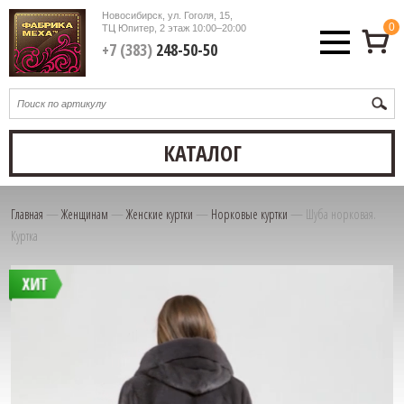
Новосибирск, ул. Гоголя, 15,
0
ТЦ Юпитер, 2 этаж
10:00–20:00
+7 (383)
248-50-50
КАТАЛОГ
Главная
—
Женщинам
—
Женские куртки
—
Норковые куртки
—
Шуба норковая.
Куртка