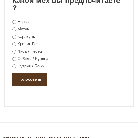
Какой мех вы предпочитаете
?
Норка
138 800 ₽
185 800 ₽
Мутон
Каракуль
Кролик-Рекс
Лиса / Песец
Соболь / Куница
Нутрия / Бобр