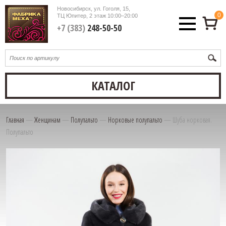
Новосибирск, ул. Гоголя, 15,
0
ТЦ Юпитер, 2 этаж
10:00–20:00
+7 (383)
248-50-50
КАТАЛОГ
Главная
—
Женщинам
—
Полупальто
—
Норковые полупальто
—
Шуба норковая.
Полупальто