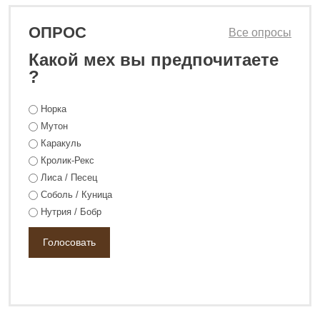
ОПРОС
Все опросы
Какой мех вы предпочитаете
?
Норка
Мутон
142 800 ₽
190 800 ₽
Каракуль
Кролик-Рекс
Лиса / Песец
Соболь / Куница
Нутрия / Бобр