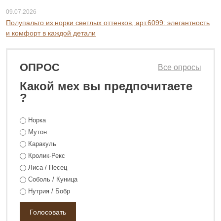
09.07.2026
Полупальто из норки светлых оттенков, арт.6099: элегантность
и комфорт в каждой детали
ОПРОС
Все опросы
Какой мех вы предпочитаете
?
115 800 ₽
158 800 ₽
Норка
Мутон
Каракуль
Кролик-Рекс
Лиса / Песец
Соболь / Куница
Нутрия / Бобр