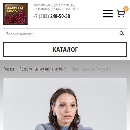
Новосибирск, ул. Гоголя, 15,
0
ТЦ Юпитер, 2 этаж
10:00–20:00
+7 (383)
248-50-50
КАТАЛОГ
Главная
—
Архив женщинам (нет в наличии)
—
Шуба норковая. Полупальто