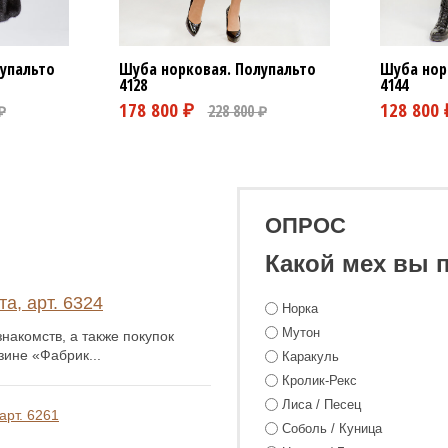
Шуба норковая. Полупальто
упальто
Шуба нор
4128
4144
ОПРОС
Какой мех вы 
а, арт. 6324
Норка
Мутон
накомств, а также покупок
зине «Фабрик...
Каракуль
Кролик-Рекс
Лиса / Песец
арт. 6261
Соболь / Куница