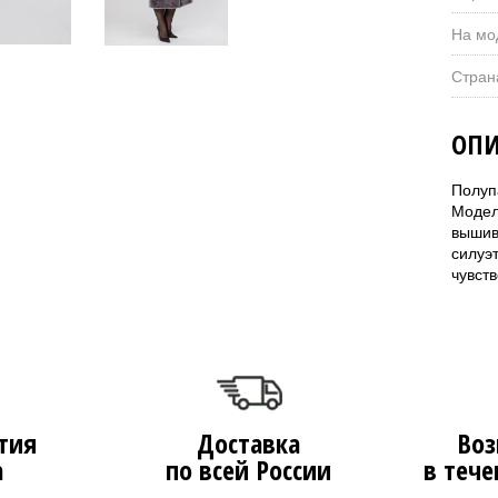
На мо
Стран
ОПИ
Полуп
Модел
вышив
силуэ
чувст
тия
Доставка
Воз
а
по всей России
в тече