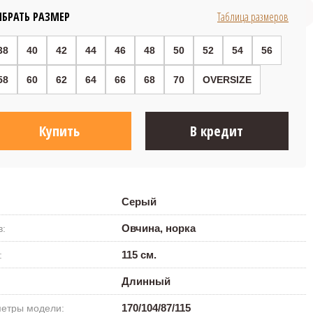
59 800 ₽
БРАТЬ РАЗМЕР
Таблица размеров
38
40
42
44
46
48
50
52
54
56
58
60
62
64
66
68
70
OVERSIZE
Купить
В кредит
Серый
Овчина, норка
в:
115 см.
:
Длинный
170/104/87/115
етры модели: