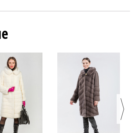
ые
68 800 ₽
56 800
83 800 ₽