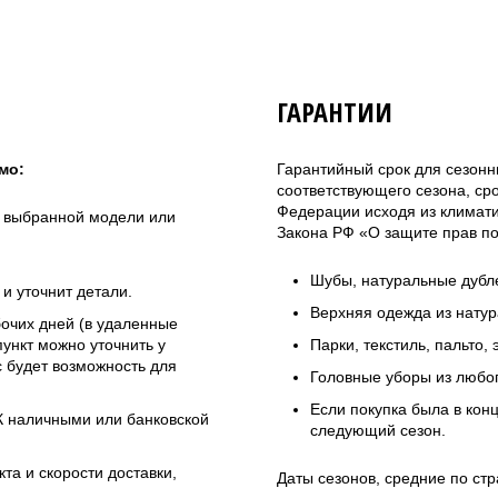
ГАРАНТИИ
мо:
Гарантийный срок для сезонн
соответствующего сезона, ср
Федерации исходя из климатич
а выбранной модели или
Закона РФ «О защите прав по
Шубы, натуральные дубле
и уточнит детали.
Верхняя одежда из натур
бочих дней (в удаленные
ункт можно уточнить у
Парки, текстиль, пальто,
 будет возможность для
Головные уборы из любо
Если покупка была в кон
ЭК наличными или банковской
следующий сезон.
та и скорости доставки,
Даты сезонов, средние по стр