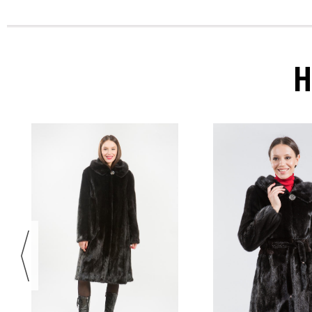
0 ₽
0 ₽
Н