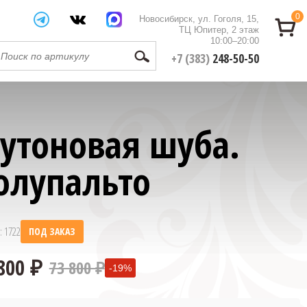
0
Новосибирск, ул. Гоголя, 15,
ТЦ Юпитер, 2 этаж
10:00–20:00
+7 (383)
248-50-50
утоновая шуба.
олупальто
: 1722
ПОД ЗАКАЗ
73 800 ₽
-19%