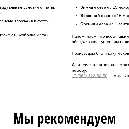
ивидуальные условия оплаты.
Зимний сезон
с 15 нояб
а.
Весенний сезон
с 16 ма
 описью вложения и фото-
Осенний сезон
с 1 сент
зделие от «Фабрики Меха».
Напоминаем, что всем нашим
обслуживание: устраним недо
Произведем био-чистку мехов
Даже если гарантия давно зак
номеру:
+7 (962) 828-50-50
— магазин 
Мы рекомендуем