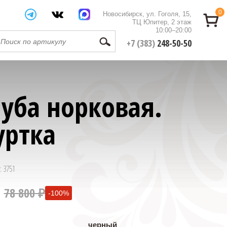
0
Новосибирск, ул. Гоголя, 15,
ТЦ Юпитер, 2 этаж
10:00–20:00
+7 (383)
248-50-50
уба норковая.
уртка
: 3751
78 800 ₽
-100%
0 ₽
черный