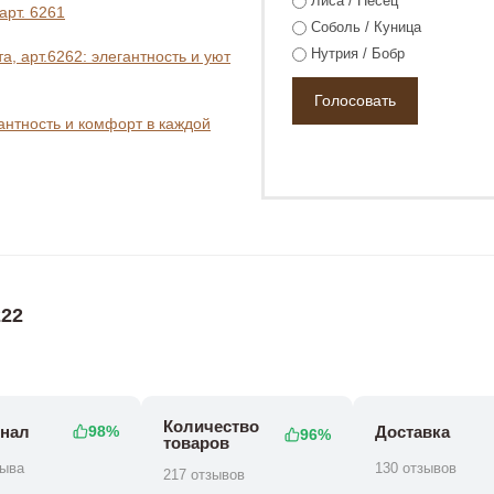
Лиса / Песец
арт. 6261
Соболь / Куница
Нутрия / Бобр
, арт.6262: элегантность и уют
гантность и комфорт в каждой
125 800 ₽
₽
168 800 ₽
188 800 ₽
22
Количество
нал
Доставка
98%
96%
товаров
зыва
130 отзывов
217 отзывов