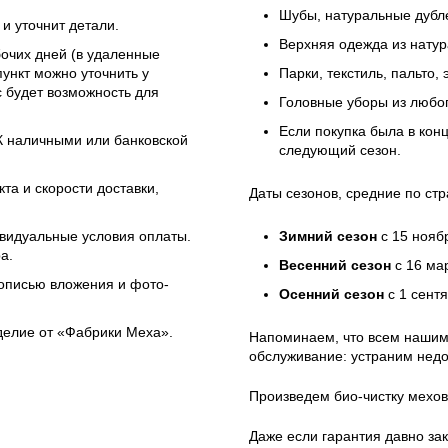
Шубы, натуральные дубле
и уточнит детали.
Верхняя одежда из натур
бочих дней (в удаленные
ункт можно уточнить у
Парки, текстиль, пальто,
 будет возможность для
Головные уборы из любо
Если покупка была в кон
ЭК наличными или банковской
следующий сезон.
та и скорости доставки,
Даты сезонов, средние по стр
ивидуальные условия оплаты.
Зимний сезон
с 15 нояб
а.
Весенний сезон
с 16 ма
 описью вложения и фото-
Осенний сезон
с 1 сент
зделие от «Фабрики Меха».
Напоминаем, что всем нашим
обслуживание: устраним недо
Произведем био-чистку мехов
Даже если гарантия давно зак