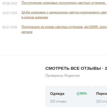
Поступление норковых полупальто светлых оттенков, 
03.08.2026
Шуба норковая с капюшоном светло-коричневого цвета
10.07.2026
в одном изделии
Полупальто из норки светлых оттенков, арт.6099: эле
09.07.2026
0 ₽
138 800 
148 800 ₽
детали
СМОТРЕТЬ ВСЕ ОТЗЫВЫ · 2
Проверены Яндексом
Одежда
Персо
95%
222 отзыва
222 от