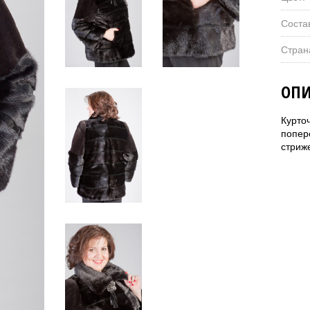
Соста
Стран
ОПИ
Курто
попер
стриж