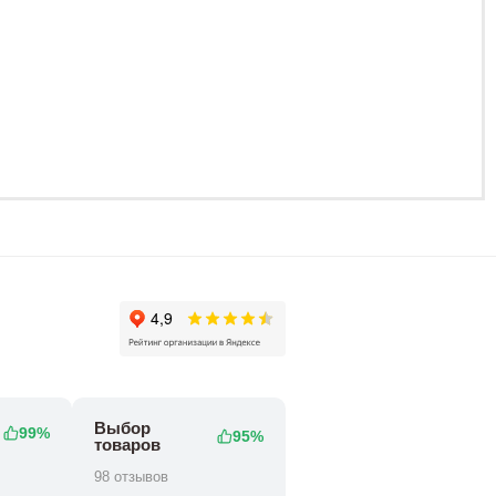
94 800
0 ₽
168 800 ₽
Выбор
99%
95%
товаров
98 отзывов