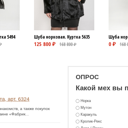
Шуба норковая. Куртка
5635
тка
5494
Шуба нор
ОПРОС
Какой мех вы 
а, арт. 6324
Норка
Мутон
накомств, а также покупок
зине «Фабрик...
Каракуль
Кролик-Рекс