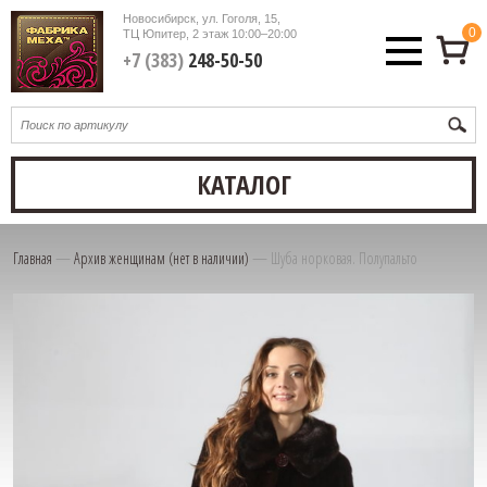
Новосибирск, ул. Гоголя, 15,
0
ТЦ Юпитер, 2 этаж
10:00–20:00
+7 (383)
248-50-50
КАТАЛОГ
Главная
—
Архив женщинам (нет в наличии)
—
Шуба норковая. Полупальто