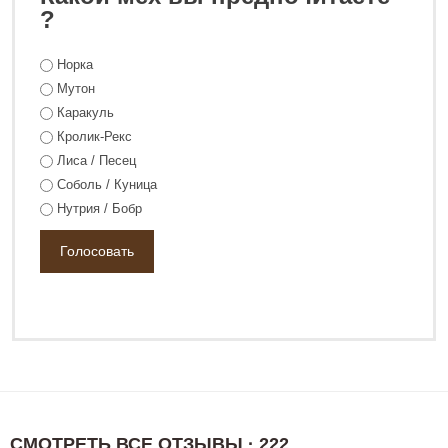
0 ₽
106 800 ₽
?
Норка
Мутон
Каракуль
Кролик-Рекс
Лиса / Песец
Соболь / Куница
Нутрия / Бобр
СМОТРЕТЬ ВСЕ ОТЗЫВЫ · 222