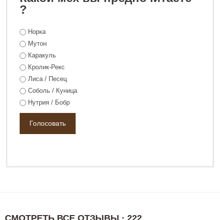
0 ₽
98 800 ₽
?
Норка
Мутон
Каракуль
Кролик-Рекс
Лиса / Песец
Соболь / Куница
Нутрия / Бобр
СМОТРЕТЬ ВСЕ ОТЗЫВЫ · 222