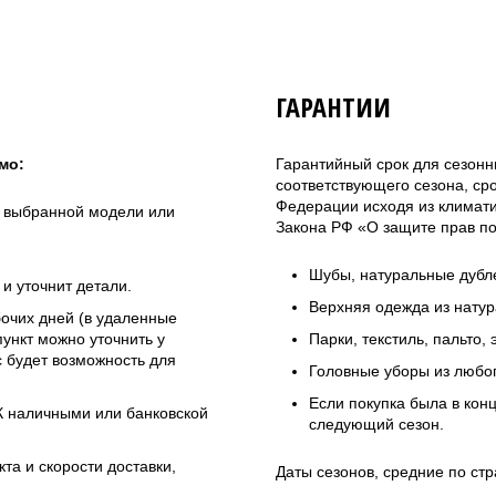
ГАРАНТИИ
мо:
Гарантийный срок для сезонн
соответствующего сезона, ср
Федерации исходя из климатич
а выбранной модели или
Закона РФ «О защите прав по
Шубы, натуральные дубле
и уточнит детали.
Верхняя одежда из натур
бочих дней (в удаленные
ункт можно уточнить у
Парки, текстиль, пальто,
 будет возможность для
Головные уборы из любо
Если покупка была в кон
ЭК наличными или банковской
следующий сезон.
та и скорости доставки,
Даты сезонов, средние по стр