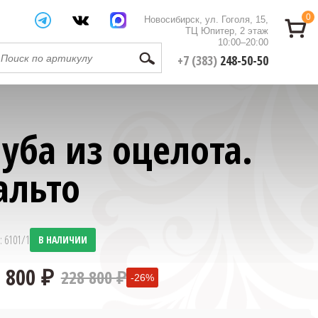
0
Новосибирск, ул. Гоголя, 15,
ТЦ Юпитер, 2 этаж
10:00–20:00
+7 (383)
248-50-50
уба из оцелота.
альто
: 6101/1
В НАЛИЧИИ
228 800 ₽
-26%