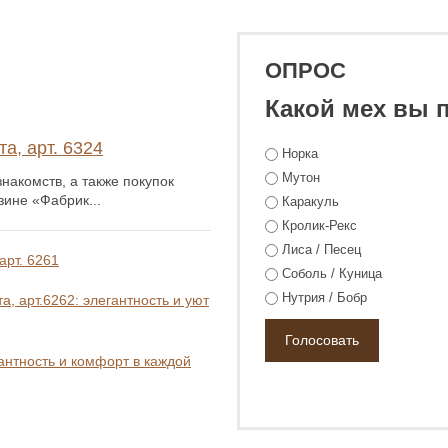
ОПРОС
Какой мех вы 
а, арт. 6324
Норка
Мутон
накомств, а также покупок
зине «Фабрик...
Каракуль
Кролик-Рекс
Лиса / Песец
арт. 6261
Соболь / Куница
Нутрия / Бобр
, арт.6262: элегантность и уют
гантность и комфорт в каждой
₽
189 800 ₽
248 800 ₽
268 800 ₽