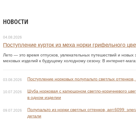
НОВОСТИ
04.08.2026
Поступление курток из меха норки грифельного цвет
Лето — это время отпусков, увлекательных путешествий и новых з
меховых изделий к будущему холодному сезону. В интернет-мага
Поступление норковых полупальто светлых оттенков, 
03.08.2026
Шуба норковая с капюшоном светло-коричневого цвета
10.07.2026
в одном изделии
Полупальто из норки светлых оттенков, арт.6099: эле
09.07.2026
детали
168 800 ₽
228 800 ₽
188 800 