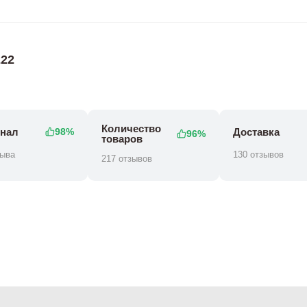
22
Количество
нал
Доставка
98%
96%
товаров
зыва
130 отзывов
217 отзывов