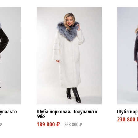
упальто
Шуба норковая. Полупальто
Шуба нор
5968