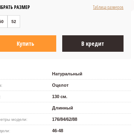
168 800 ₽
БРАТЬ РАЗМЕР
Таблица размеров
50
52
Купить
В кредит
Натуральный
Оцелот
в:
130 см.
:
Длинный
176/84/62/88
етры модели:
46-48
дели: