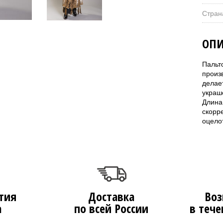
Стран
ОПИ
Пальт
произв
делае
украш
Длина
скорр
оцело
тия
Доставка
Воз
а
по всей России
в тече