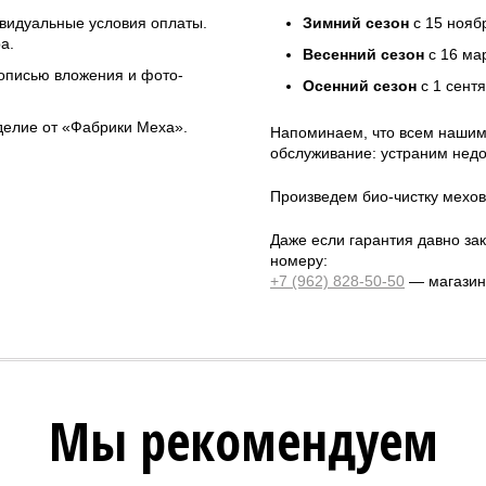
ивидуальные условия оплаты.
Зимний сезон
с 15 нояб
а.
Весенний сезон
с 16 ма
 описью вложения и фото-
Осенний сезон
с 1 сент
зделие от «Фабрики Меха».
Напоминаем, что всем нашим
обслуживание: устраним недо
Произведем био-чистку мехов
Даже если гарантия давно зак
номеру:
+7 (962) 828-50-50
— магазин 
Мы рекомендуем