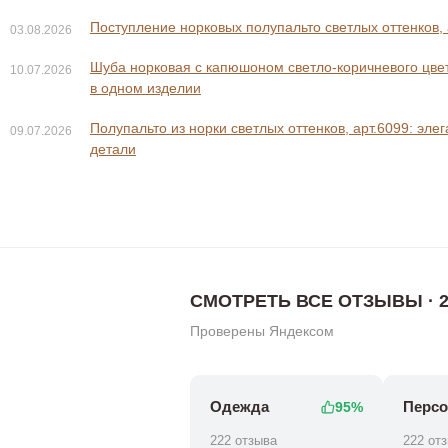
Поступление норковых полупальто светлых оттенков, 
03.08.2026
Шуба норковая с капюшоном светло-коричневого цвета
10.07.2026
в одном изделии
Полупальто из норки светлых оттенков, арт.6099: эле
09.07.2026
56 800 ₽
56 800 ₽
82 800 ₽
детали
СМОТРЕТЬ ВСЕ ОТЗЫВЫ · 2
Проверены Яндексом
Одежда
Персо
95%
222 отзыва
222 от