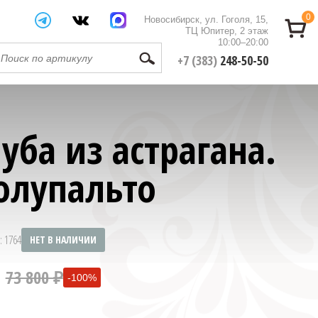
0
Новосибирск, ул. Гоголя, 15,
ТЦ Юпитер, 2 этаж
10:00–20:00
+7 (383)
248-50-50
уба из астрагана.
олупальто
: 1764
НЕТ В НАЛИЧИИ
73 800 ₽
-100%