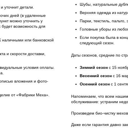
Шубы, натуральные дубле
и уточнит детали.
Верхняя одежда из натур
бочих дней (в удаленные
ункт можно уточнить у
Парки, текстиль, пальто,
 будет возможность для
Головные уборы из любо
Если покупка была в кон
ЭК наличными или банковской
следующий сезон.
та и скорости доставки,
Даты сезонов, средние по стр
ивидуальные условия оплаты.
Зимний сезон
с 15 нояб
а.
Весенний сезон
с 16 ма
 описью вложения и фото-
Осенний сезон
с 1 сент
зделие от «Фабрики Меха».
Напоминаем, что всем нашим
обслуживание: устраним недо
Произведем био-чистку мехов
Даже если гарантия давно зак