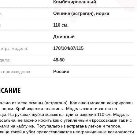
0 ₽
Комбинированный
Овчина (астраган), норка
в:
110 см.
:
Длинный
170/104/87/115
етры модели:
48-50
дели:
Россия
а производства:
САНИЕ
альто из меха овчины (астрагана). Капюшон модели декорирован
 норки. Крой изделия пластины. Модель застегивается на
ицы. На рукавах шубки манжеты. Длина изделия 110 см. Модель
рсальна, ее можно носить как с утепленными кроссовками так и с
ами на каблучке. Полупальто из астрагана легкое и теплое.
лице такой шубки предоставляются неограниченные возможности