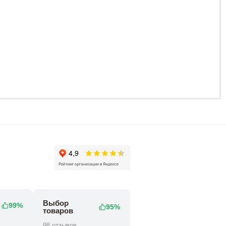
68 800 ₽
98 800 ₽
Выбор
99%
95%
товаров
98 отзывов