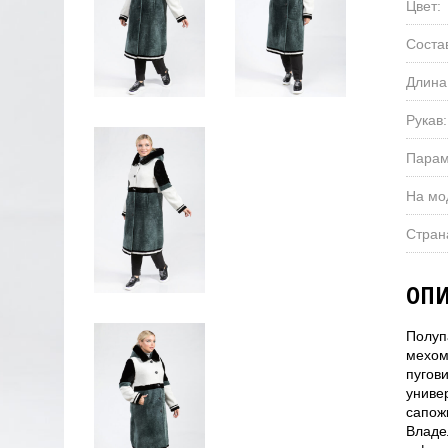
Цвет:
Соста
Длина
Рукав:
Парам
На мо
Стран
ОПИ
Полуп
мехом
пугов
униве
сапожк
Владе