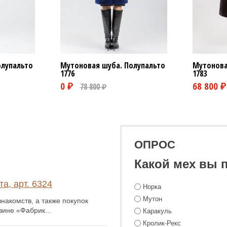
олупальто
Мутоновая шуба. Полупальто
Мутонова
1776
1783
ОПРОС
Какой мех вы 
а, арт. 6324
Норка
Мутон
накомств, а также покупок
зине «Фабрик...
Каракуль
Кролик-Рекс