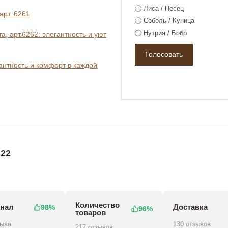
Лиса / Песец
арт. 6261
Соболь / Куница
Нутрия / Бобр
, арт.6262: элегантность и уют
гантность и комфорт в каждой
0 ₽
82 800 ₽
78 800 ₽
22
Количество
нал
Доставка
98%
96%
товаров
зыва
130 отзывов
217 отзывов