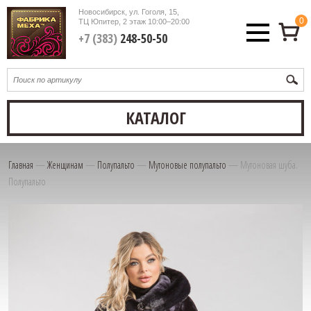
Новосибирск, ул. Гоголя, 15,
0
ТЦ Юпитер, 2 этаж
10:00–20:00
+7 (383)
248-50-50
КАТАЛОГ
Главная
—
Женщинам
—
Полупальто
—
Мутоновые полупальто
—
Мутоновая шуба.
Полупальто