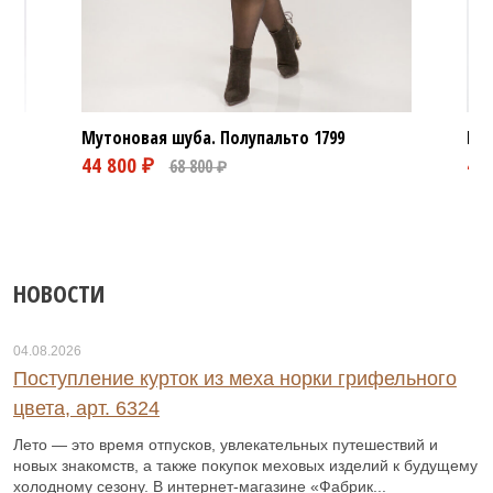
Мутоновая шуба. Полупальто
1799
Мут
39 800 ₽
48 800 ₽
НОВОСТИ
04.08.2026
Поступление курток из меха норки грифельного
цвета, арт. 6324
Лето — это время отпусков, увлекательных путешествий и
новых знакомств, а также покупок меховых изделий к будущему
холодному сезону. В интернет-магазине «Фабрик...