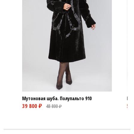
Мутоновая шуба. Полупальто
910
Мут