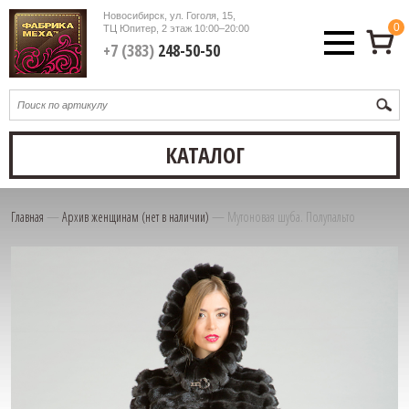
Новосибирск, ул. Гоголя, 15,
0
ТЦ Юпитер, 2 этаж
10:00–20:00
+7 (383)
248-50-50
КАТАЛОГ
Главная
—
Архив женщинам (нет в наличии)
—
Мутоновая шуба. Полупальто