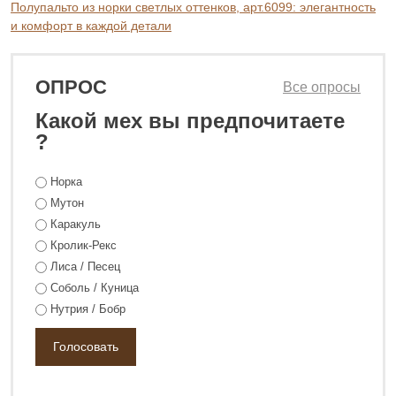
Полупальто из норки светлых оттенков, арт.6099: элегантность
и комфорт в каждой детали
ОПРОС
Все опросы
Какой мех вы предпочитаете
?
56 800 ₽
73 800 ₽
Норка
Мутон
Каракуль
Кролик-Рекс
Лиса / Песец
Соболь / Куница
Нутрия / Бобр