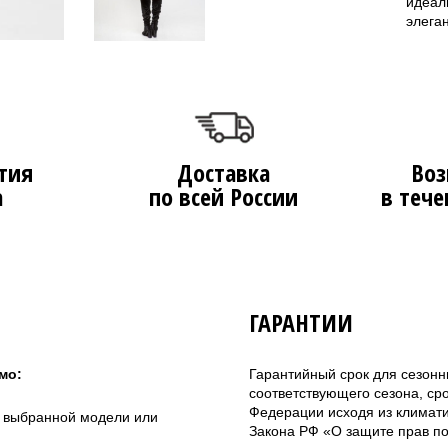
идеал
элега
тия
Доставка
Воз
а
по всей России
в тече
ГАРАНТИИ
мо:
Гарантийный срок для сезонн
соответствующего сезона, ср
Федерации исходя из климатич
а выбранной модели или
Закона РФ «О защите прав по