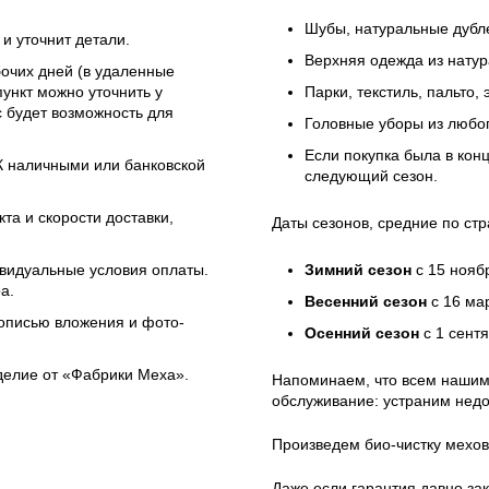
Шубы, натуральные дубле
и уточнит детали.
Верхняя одежда из натур
бочих дней (в удаленные
ункт можно уточнить у
Парки, текстиль, пальто,
 будет возможность для
Головные уборы из любо
Если покупка была в кон
ЭК наличными или банковской
следующий сезон.
та и скорости доставки,
Даты сезонов, средние по стр
ивидуальные условия оплаты.
Зимний сезон
с 15 нояб
а.
Весенний сезон
с 16 ма
 описью вложения и фото-
Осенний сезон
с 1 сент
зделие от «Фабрики Меха».
Напоминаем, что всем нашим
обслуживание: устраним недо
Произведем био-чистку мехов
Даже если гарантия давно зак