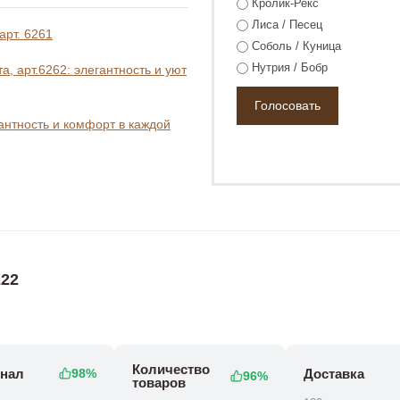
Кролик-Рекс
Лиса / Песец
арт. 6261
Соболь / Куница
Нутрия / Бобр
, арт.6262: элегантность и уют
гантность и комфорт в каждой
0 ₽
87 800 ₽
22
Количество
нал
Доставка
98%
96%
товаров