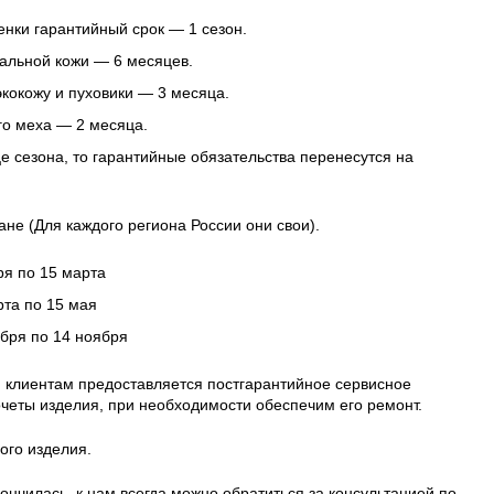
нки гарантийный срок — 1 сезон.
альной кожи — 6 месяцев.
 экокожу и пуховики — 3 месяца.
го меха — 2 месяца.
це сезона, то гарантийные обязательства перенесутся на
ане (Для каждого региона России они свои).
ря по 15 марта
рта по 15 мая
ября по 14 ноября
 клиентам предоставляется постгарантийное сервисное
четы изделия, при необходимости обеспечим его ремонт.
ого изделия.
ончилась, к нам всегда можно обратиться за консультацией по