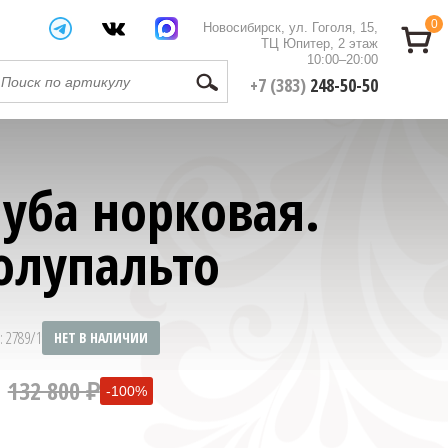
0
Новосибирск, ул. Гоголя, 15,
ТЦ Юпитер, 2 этаж
10:00–20:00
+7 (383)
248-50-50
уба норковая.
олупальто
: 2789/1
НЕТ В НАЛИЧИИ
132 800 ₽
-100%