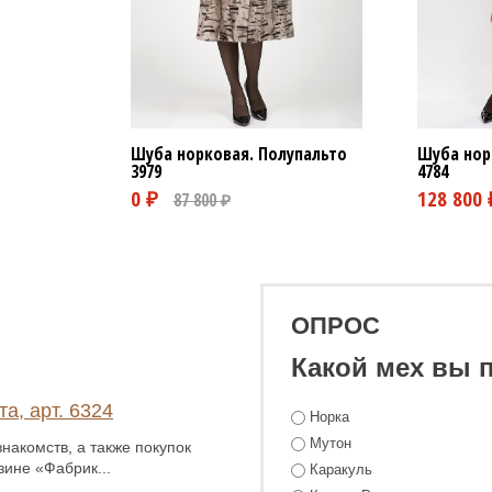
Шуба норковая. Полупальто
Шуба нор
3979
4784
ОПРОС
Какой мех вы 
а, арт. 6324
Норка
Мутон
накомств, а также покупок
зине «Фабрик...
Каракуль