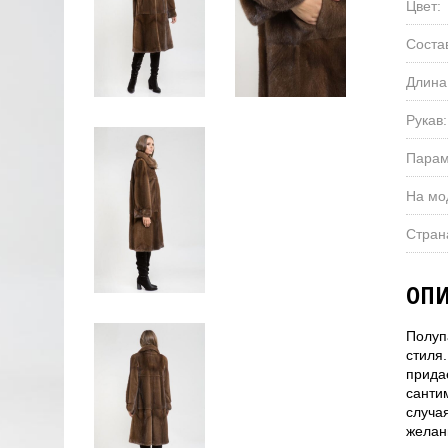
Цвет:
Соста
Длина
Рукав:
Парам
На мо
Стран
ОПИ
Полуп
стиля
прида
санти
случа
желани