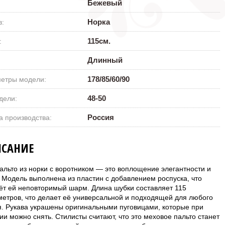
0 ₽
Бежевый
Норка
в:
115см.
:
Длинный
178/85/60/90
етры модели:
48-50
дели:
Россия
а производства:
САНИЕ
альто из норки с воротником — это воплощение элегантности и
. Модель выполнена из пластин с добавлением роспуска, что
ёт ей неповторимый шарм. Длина шубки составляет 115
метров, что делает её универсальной и подходящей для любого
я. Рукава украшены оригинальными пуговицами, которые при
и можно снять. Стилисты считают, что это меховое пальто станет